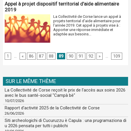
Appel à projet dispositif territorial d'aide alimentaire
2019
La Collectivité de Corse lance un appel à
projets territorial d’aide alimentaire pour
l’année 2019. Cet appel à projets vise à :
Apporter une réponse immédiate et
adaptée aux besoins...
1
...
«
86
87
88
89
90
91
92
»
...
109
SUR LE MÊME THÈME
La Collectivité de Corse reçoit le prix de l'accès aux soins 2026
avec le bus santé-social "Campà bè"
10/07/2026
Rapport d'activité 2025 de la Collectivité de Corse
26/06/2026
Siti archeologichi di Cucuruzzu è Capula : una prugramaziona di
u 2026 pensata per tutti i publichi