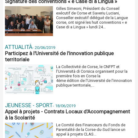
Signature des conventions « e Case di a Lingua »
Gilles Simeoni, Président du Conseil
exécutif de Corse et Saveriu Luciani,
Conseiller exécutif délégué de la Langue
corse, ont signé les huit conventions « e
Case di a Lingua » lundi 24...
ATTUALITÀ
-
20/06/2019
Participez à l'Université de l'innovation publique
territoriale
La Collectivité de Corse, le CNFPT et
l'Università di Corsica organisent pour la
première fois en Corse la
4ème édition de l'Université de l'innovation
publique territoriale,...
JEUNESSE - SPORT
-
18/06/2019
Appel à projets - Contrats Locaux d'Accompagnement
à la Scolarité
Le Comité des Financeurs du Fonds de
Parentalité de la Corse-du-Sud lance un
appel à projets CLAS...