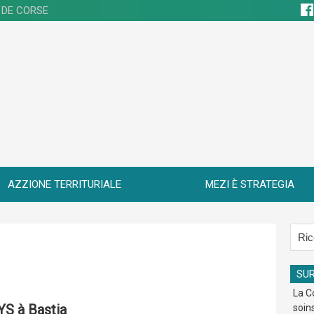
 DE CORSE
AZZIONE TERRITURIALE
MEZI È STRATEGIA
SU
La Co
S à Bastia
soin