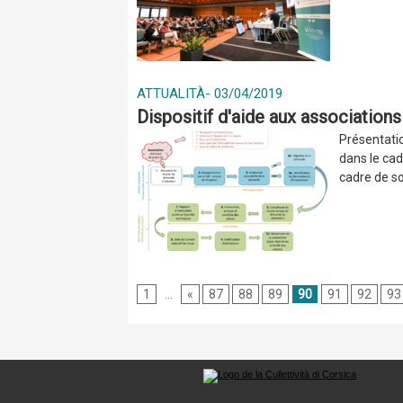
ATTUALITÀ
-
03/04/2019
Dispositif d'aide aux associatio
Présentatio
dans le cad
cadre de so
1
...
«
87
88
89
90
91
92
93