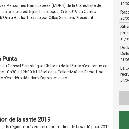
10/0
Des Personnes Handicapées (MDPH) de la Collectivité de
ise le mercredi 5 juin le colloque DYS 2019 au Centru
Rapp
lb'Oru à Bastia. Présidé par Gilles Simeoni, Président...
26/0
Siti
prug
19/0
Décl
Coll
a Punta
21/0
 du Conseil Scientifique Château de la Punta s’est tenue ce
La C
n de 10h30 à 12h00 à l’Hôtel de la Collectivité de Corse. Une
recr
ite s'est déroulée dans l'après-midi en...
24/0
ion de la santé 2019
rojets régional prévention et promotion de la santé pour 2019