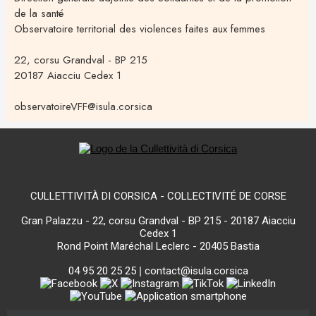
de la santé
Observatoire territorial des violences faites aux femmes
22, corsu Grandval - BP 215
20187 Aiacciu Cedex 1
observatoireVFF@isula.corsica
CULLETTIVITÀ DI CORSICA - COLLECTIVITÉ DE CORSE
Gran Palazzu - 22, corsu Grandval - BP 215 - 20187 Aiacciu
Cedex 1
Rond Point Maréchal Leclerc - 20405 Bastia
04 95 20 25 25
|
contact@isula.corsica