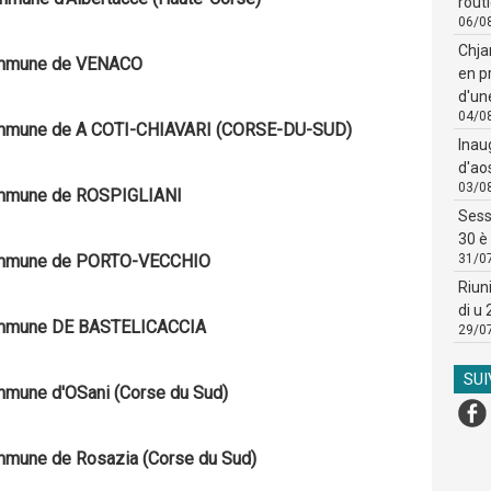
routi
06/0
Chja
 commune de VENACO
en p
d'un
04/0
- commune de A COTI-CHIAVARI (CORSE-DU-SUD)
Inau
d'ao
03/0
 commune de ROSPIGLIANI
Sess
30 è 
- commune de PORTO-VECCHIO
31/0
Riun
di u
- commune DE BASTELICACCIA
29/0
SU
commune d'OSani (Corse du Sud)
commune de Rosazia (Corse du Sud)