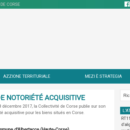
 DE CORSE
AZZIONE TERRITURIALE
MEZI È STRATEGIA
E NOTORIÉTÉ ACQUISITIVE
28 décembre 2017
, la Collectivité de Corse publie sur son
L'A
été acquisitive pour les biens situés en Corse.
RT11
d'al
Commune d'Albertacce (Haute-Corse)