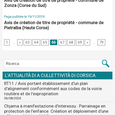
Avis de création de titre de propriété - commune de
Zonza (Corse du Sud)
Page publiée le 19/11/2019
Avis de création de titre de propriété - commune de
Pietralba (Haute Corse)
1
...
«
63
64
65
66
67
68
69
»
...
79
L'ATTUALITÀ DI A CULLETTIVITÀ DI CORSICA
RT11 / Avis portant établissement d'un plan
d'alignement conformément aux codes de la voirie
routière et de l'expropriation
06/08/2026
Chjama à manifestazione d'interessu : Parrainage en
protection de l'enfance. Création et déploiement d'une