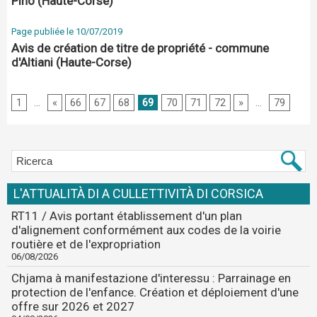
Pino (Haute-Corse)
Page publiée le 10/07/2019
Avis de création de titre de propriété - commune
d'Altiani (Haute-Corse)
1
...
«
66
67
68
69
70
71
72
»
...
79
L'ATTUALITÀ DI A CULLETTIVITÀ DI CORSICA
RT11 / Avis portant établissement d'un plan
d'alignement conformément aux codes de la voirie
routière et de l'expropriation
06/08/2026
Chjama à manifestazione d'interessu : Parrainage en
protection de l'enfance. Création et déploiement d'une
offre sur 2026 et 2027