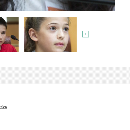
>
rsica