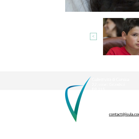
<
Cullettività di Corsica
22, cours Grandval
BP 215
20187 Aiacciu cedex 1
Tel : 04 95 20 25 25
Fax : 04 95 51 64 60
Courriel :
contact@isula.co