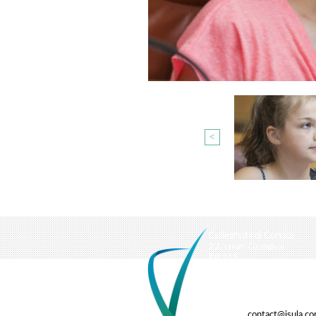
<
Cullettività di Corsica
22, cours Grandval
BP 215
20187 Aiacciu cedex 1
Tel : 04 95 20 25 25
Fax : 04 95 51 64 60
Courriel :
contact@isula.co