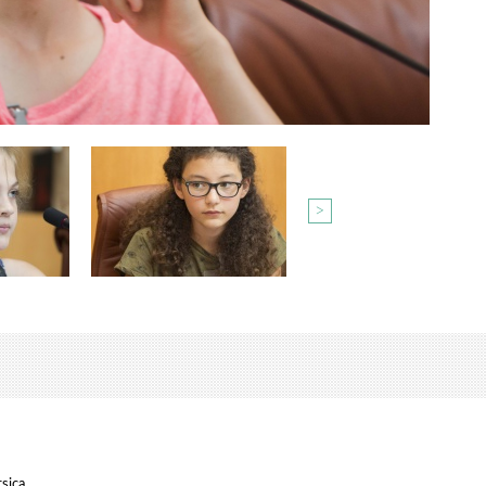
>
rsica