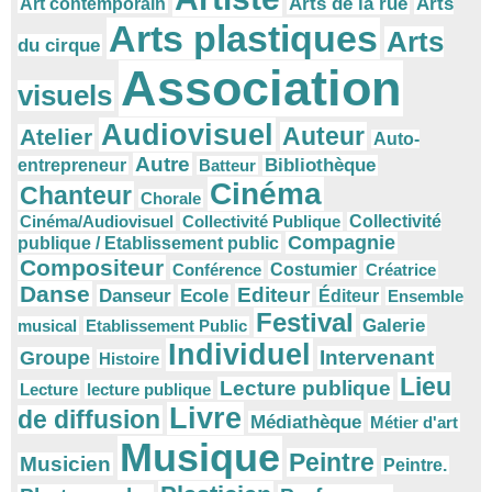
Arts
Arts de la rue
Art contemporain
Arts plastiques
Arts
du cirque
Association
visuels
Audiovisuel
Auteur
Atelier
Auto-
Autre
Bibliothèque
entrepreneur
Batteur
Cinéma
Chanteur
Chorale
Cinéma/Audiovisuel
Collectivité Publique
Collectivité
Compagnie
publique / Etablissement public
Compositeur
Conférence
Costumier
Créatrice
Danse
Editeur
Danseur
Ecole
Éditeur
Ensemble
Festival
Galerie
musical
Etablissement Public
Individuel
Intervenant
Groupe
Histoire
Lieu
Lecture publique
Lecture
lecture publique
Livre
de diffusion
Médiathèque
Métier d'art
Musique
Peintre
Musicien
Peintre.