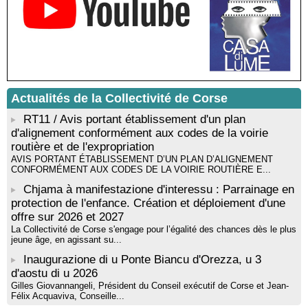
Santa Lucia di Tallà
Mise en musique d’un livre jeunesse par Annik Meschinet,
musicienne pédagogue : Ateliers d’expression sonore, vocale,
rythmique et corporelle - Mediateca territuriale di Santa Lucia di
Tallà
! Événement reporté ! Cycle de conférences peinture animé
par Alexandre Dominati - Mediateca territuriale di Santa Lucia di
Actualités de la Collectivité de Corse
Tallà
RT11 / Avis portant établissement d'un plan
d'alignement conformément aux codes de la voirie
routière et de l'expropriation
AVIS PORTANT ÉTABLISSEMENT D’UN PLAN D’ALIGNEMENT
CONFORMÉMENT AUX CODES DE LA VOIRIE ROUTIÈRE E...
Chjama à manifestazione d'interessu : Parrainage en
protection de l'enfance. Création et déploiement d'une
offre sur 2026 et 2027
La Collectivité de Corse s'engage pour l’égalité des chances dès le plus
jeune âge, en agissant su...
Inaugurazione di u Ponte Biancu d'Orezza, u 3
d'aostu di u 2026
Gilles Giovannangeli, Président du Conseil exécutif de Corse et Jean-
Félix Acquaviva, Conseille...