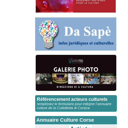
Référencement acteurs culturels
remplissez le formulaire pour intégrer l’annuaire
culture de la Cullettivita di Corsica
Annuaire Culture Corse