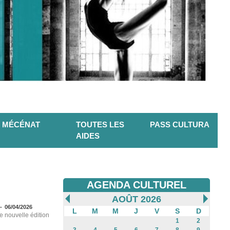
MÉCÉNAT
TOUTES LES
PASS CULTURA
AIDES
AGENDA CULTUREL
AOÛT 2026
-
06/04/2026
L
M
M
J
V
S
D
e nouvelle édition
1
2