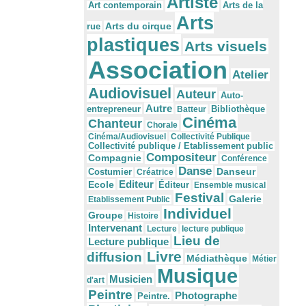
Artiste
Arts de la
Art contemporain
Arts
Arts du cirque
rue
plastiques
Arts visuels
Association
Atelier
Audiovisuel
Auteur
Auto-
Autre
Bibliothèque
entrepreneur
Batteur
Cinéma
Chanteur
Chorale
Cinéma/Audiovisuel
Collectivité Publique
Collectivité publique / Etablissement public
Compositeur
Compagnie
Conférence
Danse
Danseur
Costumier
Créatrice
Editeur
Ecole
Éditeur
Ensemble musical
Festival
Galerie
Etablissement Public
Individuel
Groupe
Histoire
Intervenant
Lecture
lecture publique
Lieu de
Lecture publique
Livre
diffusion
Médiathèque
Métier
Musique
Musicien
d'art
Peintre
Photographe
Peintre.