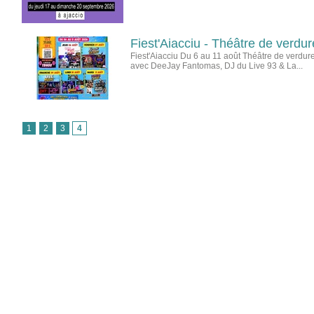
Fiest'Aiacciu - Théâtre de verd
Fiest'Aiacciu Du 6 au 11 août Théâtre de verdu
avec DeeJay Fantomas, DJ du Live 93 & La...
1
2
3
4