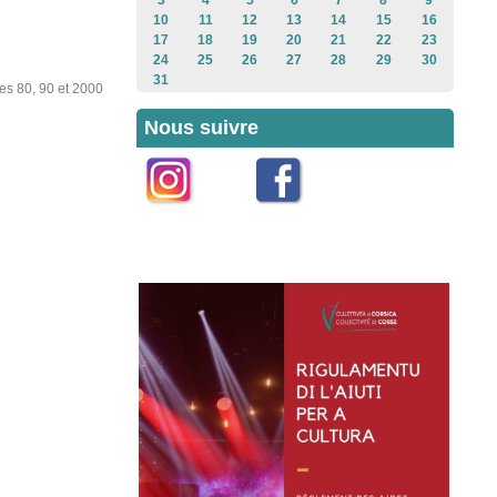
3
4
5
6
7
8
9
10
11
12
13
14
15
16
17
18
19
20
21
22
23
24
25
26
27
28
29
30
31
es 80, 90 et 2000
Nous suivre
Instagram
Facebook