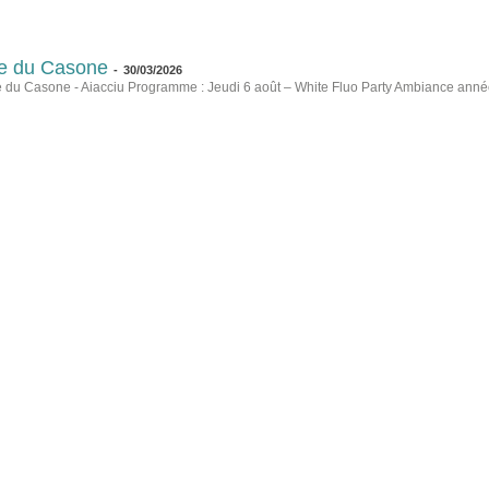
ure du Casone
-
30/03/2026
re du Casone - Aiacciu Programme : Jeudi 6 août – White Fluo Party Ambiance anné