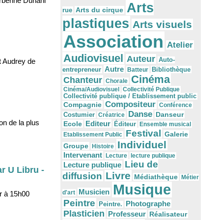
berine Duriani
Arts
Arts du cirque
rue
plastiques
Arts visuels
Association
Atelier
Audiovisuel
Auteur
Auto-
t Audrey de
Autre
Bibliothèque
entrepreneur
Batteur
Cinéma
Chanteur
Chorale
Cinéma/Audiovisuel
Collectivité Publique
Collectivité publique / Etablissement public
Compositeur
Compagnie
Conférence
Danse
Danseur
Costumier
Créatrice
on de la plus
Editeur
Ecole
Éditeur
Ensemble musical
Festival
Galerie
Etablissement Public
Individuel
Groupe
Histoire
Intervenant
Lecture
lecture publique
Lieu de
Lecture publique
r U Libru -
Livre
diffusion
Médiathèque
Métier
Musique
Musicien
d'art
er à 15h00
Peintre
Photographe
Peintre.
Plasticien
Professeur
Réalisateur