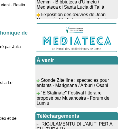
Mediateca di Santa Lucia di Tallà
riani - Bastia
Exposition des œuvres de Jean
Monestié - Mediateca territuriale di
Santa Lucia di Tallà
Conférence d’astrophysique : “Au-
yphonique de
delà du visible” animée par
l’astrophysicien Paul Guerrini -
Médiathèque - Pitretu è Bicchisgià
ré par Julia
Exposition des œuvres de
Dominique Malberti Morin : "Racines,
À venir
peintures acryliques et aquarelles" -
Mediateca territuriale di Santa Lucia di
Tallà
Stonde Zitelline : spectacles pour
Animation : "Petits lecteurs" -
enfants - Marignana / Arburi / Osani
stia Le
Médiathèque - Pitretu è Bicchisgià
"E Statinate" Festival littéraire
Veillée de contes à la forêt
proposé par Musanostra - Forum de
enchantée "U Mondu ditu mignuleddu"
Lumiu
par la Caravane de Conteurs - Currà
Exposition photographique "Un
Colloque : "Taravu : terre de
Paese Vivu" proposé par l’association
patrimoines", Regards sur le
Téléchargements
Paese di U Prunu - U Prunu
déo et de
patrimoine religieux, roman, thermal et
"Evviva u Capicorsu" : Alimea è
RIGULAMENTU DI L'AIUTI PER A
littéraire - Spaziu Jean-Marc Fiamma -