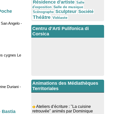
Résidence d'artiste
Salle
Salle de musique
d'exposition
 Poche
Sculpteur
Société
Scénographe
Théâtre
Vidéaste
 San Angelo -
Centru d’Arti Pulifonica di
Corsica
des cygnes Le
Animations des Médiathèques
ine Duriani -
Territoriales
Ateliers d’écriture : "La cuisine
retrouvée" animés par Dominique
- Bastia
Memmi - Bibbiuteca d’Ulmetu /