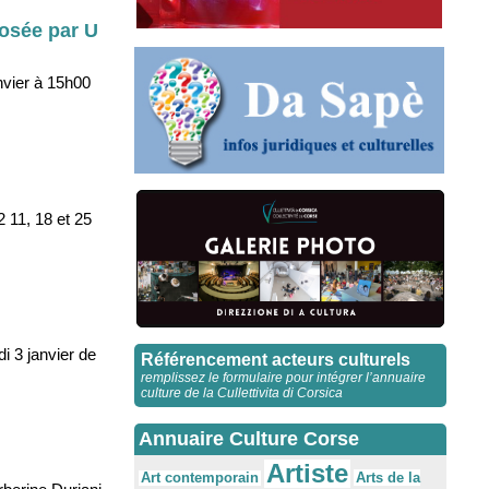
posée par U
nvier à 15h00
2 11, 18 et 25
i 3 janvier de
Référencement acteurs culturels
remplissez le formulaire pour intégrer l’annuaire
culture de la Cullettivita di Corsica
Annuaire Culture Corse
Artiste
Arts de la
Art contemporain