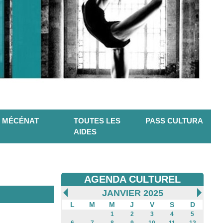
MÉCÉNAT
TOUTES LES
PASS CULTURA
AIDES
AGENDA CULTUREL
JANVIER 2025
L
M
M
J
V
S
D
1
2
3
4
5