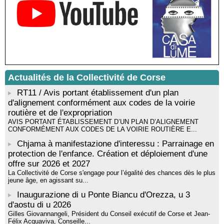
Santa Lucia di Tallà
Mise en musique d’un livre jeunesse par Annik Meschinet,
musicienne pédagogue : Ateliers d’expression sonore, vocale,
rythmique et corporelle - Mediateca territuriale di Santa Lucia di
Tallà
! Événement reporté ! Cycle de conférences peinture animé
par Alexandre Dominati - Mediateca territuriale di Santa Lucia di
Tallà
Actualités de la Collectivité de Corse
RT11 / Avis portant établissement d'un plan
d'alignement conformément aux codes de la voirie
routière et de l'expropriation
AVIS PORTANT ÉTABLISSEMENT D’UN PLAN D’ALIGNEMENT
CONFORMÉMENT AUX CODES DE LA VOIRIE ROUTIÈRE E...
Chjama à manifestazione d'interessu : Parrainage en
protection de l'enfance. Création et déploiement d'une
offre sur 2026 et 2027
La Collectivité de Corse s'engage pour l’égalité des chances dès le plus
jeune âge, en agissant su...
Inaugurazione di u Ponte Biancu d'Orezza, u 3
d'aostu di u 2026
Gilles Giovannangeli, Président du Conseil exécutif de Corse et Jean-
Félix Acquaviva, Conseille...