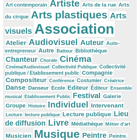
Artiste
Arts
Arts de la rue
Art contemporain
Arts plastiques
Arts
du cirque
Association
visuels
Audiovisuel
Auteur
Atelier
Auto-
Autre
Bibliothèque
entrepreneur
Batteur
Cinéma
Chanteur
Chorale
Cinéma/Audiovisuel
Collectivité Publique
Collectivité
Compagnie
publique / Etablissement public
Compositeur
Conférence
Costumier
Créatrice
Danse
Editeur
Danseur
Ecole
Éditeur
Ensemble
Festival
Galerie
musical
Etablissement Public
Individuel
Intervenant
Groupe
Histoire
Lieu
Lecture publique
Lecture
lecture publique
Livre
de diffusion
Médiathèque
Métier d'art
Musique
Peintre
Musicien
Peintre.