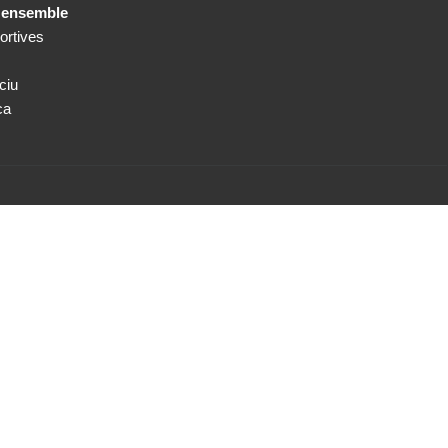
e ensemble
ortives
ciu
ca