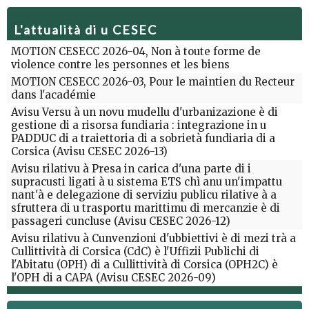
L'attualità di u CESEC
MOTION CESECC 2026-04, Non à toute forme de
violence contre les personnes et les biens
MOTION CESECC 2026-03, Pour le maintien du Recteur
dans l'académie
Avisu Versu à un novu mudellu d'urbanizazione è di
gestione di a risorsa fundiaria : integrazione in u
PADDUC di a traiettoria di a sobrietà fundiaria di a
Corsica (Avisu CESEC 2026-13)
Avisu rilativu à Presa in carica d'una parte di i
supracusti ligati à u sistema ETS chì anu un'impattu
nant'à e delegazione di serviziu publicu rilative à a
sfruttera di u trasportu marittimu di mercanzie è di
passageri cuncluse (Avisu CESEC 2026-12)
Avisu rilativu à Cunvenzioni d'ubbiettivi è di mezi trà a
Cullittività di Corsica (CdC) è l'Uffizii Publichi di
l'Abitatu (OPH) di a Cullittività di Corsica (OPH2C) è
l'OPH di a CAPA (Avisu CESEC 2026-09)