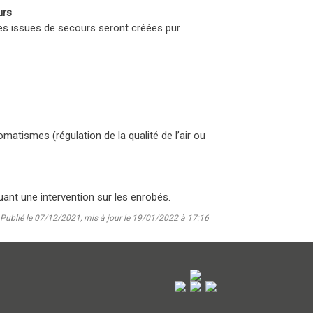
urs
lles issues de secours seront créées pur
matismes (régulation de la qualité de l’air ou
quant une intervention sur les enrobés.
Publié le 07/12/2021, mis à jour le 19/01/2022 à 17:16