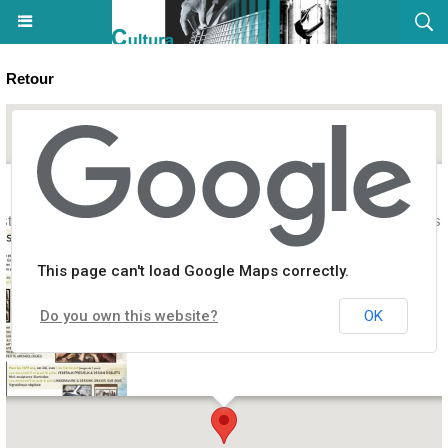
Retour
stages enfants / ados durant les vacances - Parc Galea - Tagliu è Is
This page can't load Google Maps correctly.
Do you own this website?
OK
c Galea, Route de l'ex CNRO