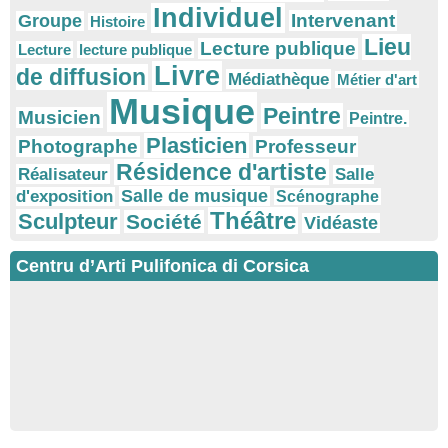
Individuel
Intervenant
Groupe
Histoire
Lieu
Lecture publique
Lecture
lecture publique
Livre
de diffusion
Médiathèque
Métier d'art
Musique
Peintre
Musicien
Peintre.
Plasticien
Photographe
Professeur
Résidence d'artiste
Réalisateur
Salle
Salle de musique
d'exposition
Scénographe
Théâtre
Sculpteur
Société
Vidéaste
Centru d’Arti Pulifonica di Corsica