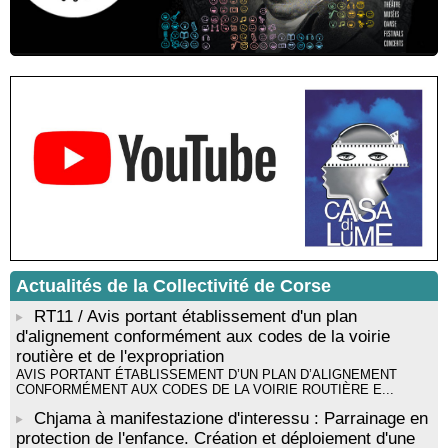
Residenza di scrittura di Angela Nicolai, Trà Corsica è
Sardegna - Mediateca di castagniccia Mare è monti - I Fulelli
Résidence d’écriture et de recherche de l’écrivaine Cécilia
Castelli - Institut Mémoires de l'Edition Contemporaine - Caen /
Médiathèque de Castagniccia Mare et Monti - I Fulelli
Rencontre / dédicace avec Lucrèce Luciani autour de son
livre « La ballade du pendu du Niolu» - Mediateca territuriale di
Santa Lucia di Tallà
Mise en musique d’un livre jeunesse par Annik Meschinet,
musicienne pédagogue : Ateliers d’expression sonore, vocale,
rythmique et corporelle - Mediateca territuriale di Santa Lucia di
Tallà
! Événement reporté ! Cycle de conférences peinture animé
par Alexandre Dominati - Mediateca territuriale di Santa Lucia di
Tallà
Actualités de la Collectivité de Corse
RT11 / Avis portant établissement d'un plan
d'alignement conformément aux codes de la voirie
routière et de l'expropriation
AVIS PORTANT ÉTABLISSEMENT D’UN PLAN D’ALIGNEMENT
CONFORMÉMENT AUX CODES DE LA VOIRIE ROUTIÈRE E...
Chjama à manifestazione d'interessu : Parrainage en
protection de l'enfance. Création et déploiement d'une