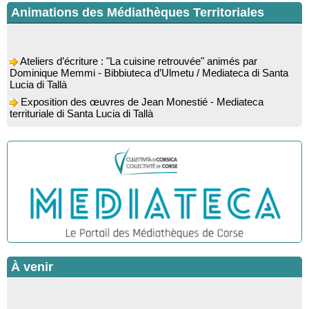
Animations des Médiathèques Territoriales
Ateliers d’écriture : "La cuisine retrouvée" animés par
Dominique Memmi - Bibbiuteca d’Ulmetu / Mediateca di Santa
Lucia di Tallà
Exposition des œuvres de Jean Monestié - Mediateca
territuriale di Santa Lucia di Tallà
Conférence d’astrophysique : “Au-delà du visible” animée par
l’astrophysicien Paul Guerrini - Médiathèque - Pitretu è
Bicchisgià
Exposition des œuvres de Dominique Malberti Morin :
"Racines, peintures acryliques et aquarelles" - Mediateca
territuriale di Santa Lucia di Tallà
Animation : "Petits lecteurs" - Médiathèque - Pitretu è
Bicchisgià
Veillée de contes à la forêt enchantée "U Mondu ditu
mignuleddu" par la Caravane de Conteurs - Currà
Spectacle musical : "Viaghju in Corsica cù Regina & Bruno",
À venir
hommage au duo mythique de la chanson corse interprété par
Marie-Elsa Picciocchi (chant), Marc’Antò Belgodere (chant et
gutare) et Jacky Le Menn (claviers) - Salle des fêtes - Cuzzà
Stonde Zitelline : spectacles pour enfants - Marignana / Arburi