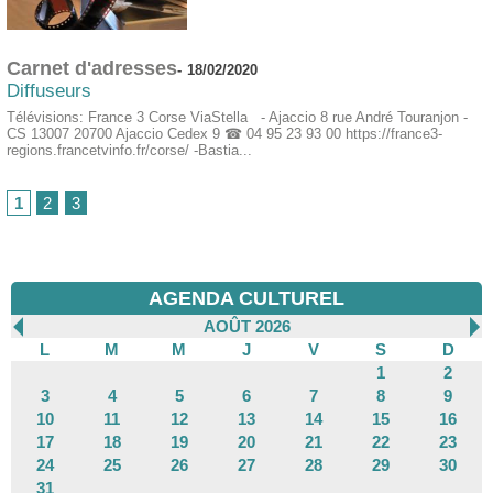
Carnet d'adresses
-
18/02/2020
Diffuseurs
Télévisions: France 3 Corse ViaStella - Ajaccio 8 rue André Touranjon -
CS 13007 20700 Ajaccio Cedex 9 ☎ 04 95 23 93 00 https://france3-
regions.francetvinfo.fr/corse/ -Bastia...
1
2
3
AGENDA CULTUREL
AOÛT 2026
L
M
M
J
V
S
D
1
2
3
4
5
6
7
8
9
10
11
12
13
14
15
16
17
18
19
20
21
22
23
24
25
26
27
28
29
30
31