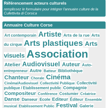
Référencement acteurs culturels
remplissez le formulaire pour intégrer l’annuaire culture de la
Cullettivita di Corsica
Annuaire Culture Corse
Artiste
Arts
Arts de la rue
Art contemporain
Arts plastiques
Arts
du cirque
Association
visuels
Audiovisuel
Auteur
Atelier
Auto-
Autre
Bibliothèque
entrepreneur
Batteur
Cinéma
Chanteur
Chorale
Cinéma/Audiovisuel
Collectivité Publique
Collectivité
Compagnie
publique / Etablissement public
Compositeur
Conférence
Costumier
Créatrice
Danse
Editeur
Danseur
Ecole
Éditeur
Ensemble
Festival
Galerie
musical
Etablissement Public