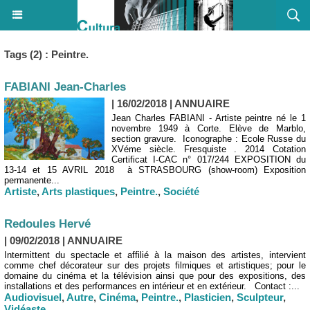
Tags (2) : Peintre.
FABIANI Jean-Charles
| 16/02/2018
|
ANNUAIRE
Jean Charles FABIANI - Artiste peintre né le 1
novembre 1949 à Corte. Elève de Marblo,
section gravure. Iconographe : Ecole Russe du
XVéme siècle. Fresquiste . 2014 Cotation
Certificat I-CAC n° 017/244 EXPOSITION du
13-14 et 15 AVRIL 2018 à STRASBOURG (show-room) Exposition
permanente...
Artiste
,
Arts plastiques
,
Peintre.
,
Société
Redoules Hervé
| 09/02/2018
|
ANNUAIRE
Intermittent du spectacle et affilié à la maison des artistes, intervient
comme chef décorateur sur des projets filmiques et artistiques; pour le
domaine du cinéma et la télévision ainsi que pour des expositions, des
installations et des performances en intérieur et en extérieur. Contact :...
Audiovisuel
,
Autre
,
Cinéma
,
Peintre.
,
Plasticien
,
Sculpteur
,
Vidéaste