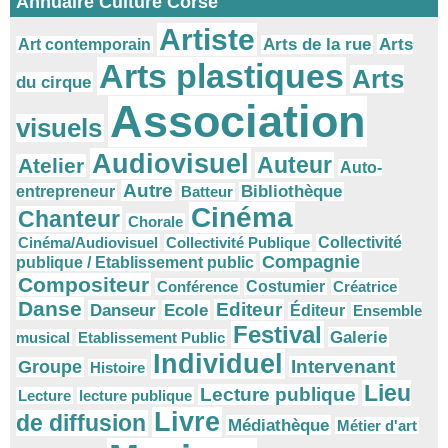
Annuaire Culture Corse
Artiste
Arts
Arts de la rue
Art contemporain
Arts plastiques
Arts
du cirque
Association
visuels
Audiovisuel
Auteur
Atelier
Auto-
Autre
Bibliothèque
entrepreneur
Batteur
Cinéma
Chanteur
Chorale
Cinéma/Audiovisuel
Collectivité Publique
Collectivité
Compagnie
publique / Etablissement public
Compositeur
Conférence
Costumier
Créatrice
Danse
Editeur
Danseur
Ecole
Éditeur
Ensemble
Festival
Galerie
musical
Etablissement Public
Individuel
Intervenant
Groupe
Histoire
Lieu
Lecture publique
Lecture
lecture publique
Livre
de diffusion
Médiathèque
Métier d'art