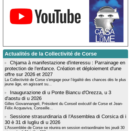
Mise en musique d’un livre jeunesse par Annik Meschinet,
musicienne pédagogue : Ateliers d’expression sonore, vocale,
rythmique et corporelle - Mediateca territuriale di Santa Lucia di
Tallà
! Événement reporté ! Cycle de conférences peinture animé
par Alexandre Dominati - Mediateca territuriale di Santa Lucia di
Tallà
Actualités de la Collectivité de Corse
Chjama à manifestazione d'interessu : Parrainage en
protection de l'enfance. Création et déploiement d'une
offre sur 2026 et 2027
La Collectivité de Corse s'engage pour l’égalité des chances dès le plus
jeune âge, en agissant su...
Inaugurazione di u Ponte Biancu d'Orezza, u 3
d'aostu di u 2026
Gilles Giovannangeli, Président du Conseil exécutif de Corse et Jean-
Félix Acquaviva, Conseille...
Sessione strasurdinaria di l'Assemblea di Corsica di i
30 è 31 di lugliu di u 2026
L'Assemblée de Corse se réunira en session extraordinaire les jeudi 30