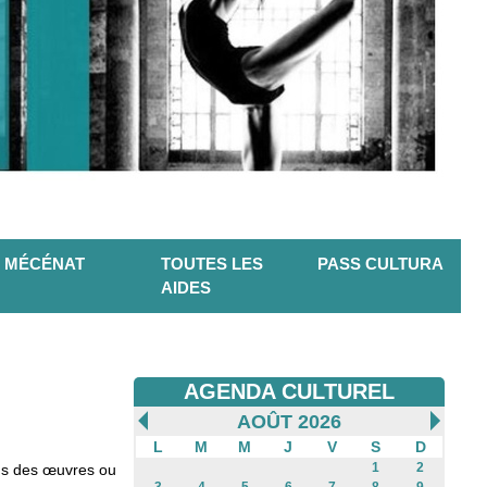
MÉCÉNAT
TOUTES LES
PASS CULTURA
AIDES
AGENDA CULTUREL
AOÛT 2026
L
M
M
J
V
S
D
1
2
ons des œuvres ou