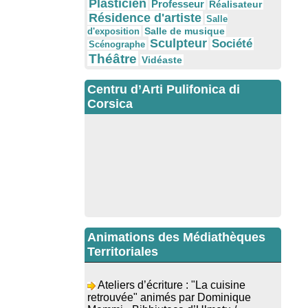
Plasticien
Professeur
Réalisateur
Résidence d'artiste
Salle
Salle de musique
d'exposition
Sculpteur
Société
Scénographe
Théâtre
Vidéaste
Centru d’Arti Pulifonica di
Corsica
Animations des Médiathèques
Territoriales
Ateliers d’écriture : "La cuisine
retrouvée" animés par Dominique
Memmi - Bibbiuteca d’Ulmetu /
Mediateca di Santa Lucia di Tallà