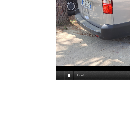
1
/
41