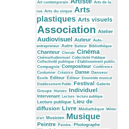
Artiste
Arts de la
Art contemporain
Arts
Arts du cirque
rue
plastiques
Arts visuels
Association
Atelier
Audiovisuel
Auteur
Auto-
Autre
Bibliothèque
entrepreneur
Batteur
Cinéma
Chanteur
Chorale
Cinéma/Audiovisuel
Collectivité Publique
Collectivité publique / Etablissement public
Compositeur
Compagnie
Conférence
Danse
Danseur
Costumier
Créatrice
Editeur
Ecole
Éditeur
Ensemble musical
Festival
Galerie
Etablissement Public
Individuel
Groupe
Histoire
Intervenant
Lecture
lecture publique
Lieu de
Lecture publique
Livre
diffusion
Médiathèque
Métier
Musique
Musicien
d'art
Peintre
Photographe
Peintre.