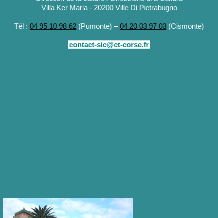
Villa Ker Maria - 20200 Ville Di Pietrabugno
Tél :
04 95 10 98 62
(Pumonte) –
04 20 03 97 03
(Cismonte)
contact-sic@ct-corse.fr