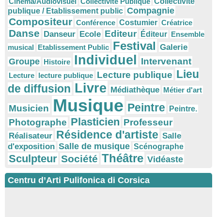
Cinéma/Audiovisuel
Collectivité Publique
Collectivité
Compagnie
publique / Etablissement public
Compositeur
Conférence
Costumier
Créatrice
Danse
Editeur
Danseur
Ecole
Éditeur
Ensemble
Festival
Galerie
musical
Etablissement Public
Individuel
Intervenant
Groupe
Histoire
Lieu
Lecture publique
Lecture
lecture publique
Livre
de diffusion
Médiathèque
Métier d'art
Musique
Peintre
Musicien
Peintre.
Plasticien
Photographe
Professeur
Résidence d'artiste
Réalisateur
Salle
Salle de musique
d'exposition
Scénographe
Théâtre
Sculpteur
Société
Vidéaste
Centru d’Arti Pulifonica di Corsica