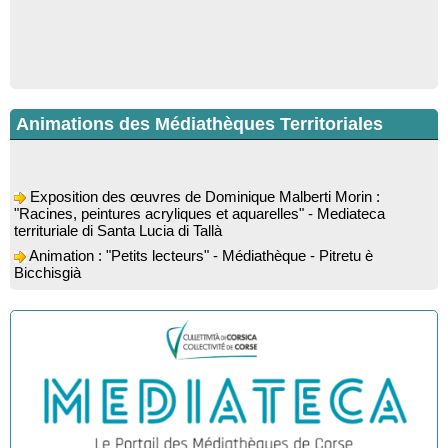
Animations des Médiathèques Territoriales
Exposition des œuvres de Dominique Malberti Morin :
"Racines, peintures acryliques et aquarelles" - Mediateca
territuriale di Santa Lucia di Tallà
Animation : "Petits lecteurs" - Médiathèque - Pitretu è
Bicchisgià
Veillée de contes à la forêt enchantée "U Mondu ditu
mignuleddu" par la Caravane de Conteurs - Currà
Colloque : "Taravu : terre de patrimoines", Regards sur le
patrimoine religieux, roman, thermal et littéraire - Spaziu Jean-
Marc Fiamma - A Sarra di Farru
Spectacle musical : "Viaghju in Corsica cù Regina & Bruno",
hommage au duo mythique de la chanson corse interprété par
Marie-Elsa Picciocchi (chant), Marc’Antò Belgodere (chant et
gutare) et Jacky Le Menn (claviers) - Salle des fêtes - Cuzzà