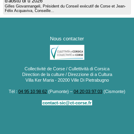
d'aostu di u 2026
Gilles Giovannangeli, Président du Conseil exécutif de Corse et Jean-
Félix Acquaviva, Conseille...
Nous contacter
Collectivité de Corse / Cullettività di Corsica
Direction de la culture / Direzzione di a Cultura
Villa Ker Maria - 20200 Ville Di Pietrabugno
Tél :
04 95 10 98 62
(Pumonte) –
04 20 03 97 03
(Cismonte)
contact-sic@ct-corse.fr