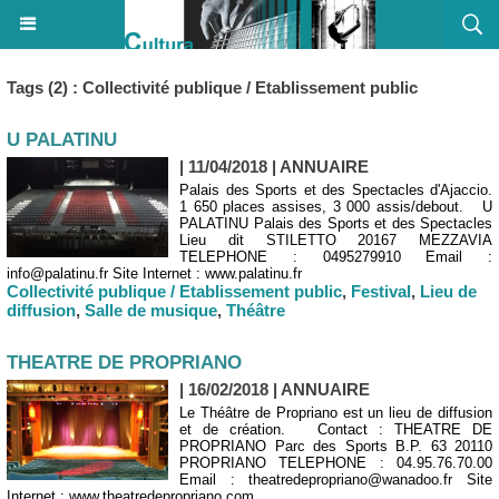
Tags (2) : Collectivité publique / Etablissement public
U PALATINU
| 11/04/2018
|
ANNUAIRE
Palais des Sports et des Spectacles d'Ajaccio.
1 650 places assises, 3 000 assis/debout. U
PALATINU Palais des Sports et des Spectacles
Lieu dit STILETTO 20167 MEZZAVIA
TELEPHONE : 0495279910 Email :
info@palatinu.fr Site Internet : www.palatinu.fr
Collectivité publique / Etablissement public
,
Festival
,
Lieu de
diffusion
,
Salle de musique
,
Théâtre
THEATRE DE PROPRIANO
| 16/02/2018
|
ANNUAIRE
Le Théâtre de Propriano est un lieu de diffusion
et de création. Contact : THEATRE DE
PROPRIANO Parc des Sports B.P. 63 20110
PROPRIANO TELEPHONE : 04.95.76.70.00
Email : theatredepropriano@wanadoo.fr Site
Internet : www.theatredepropriano.com