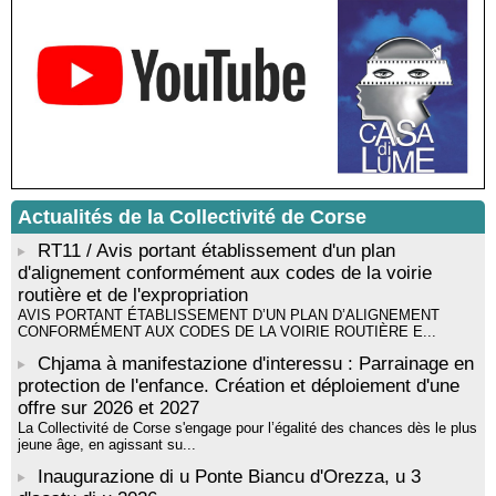
Résidence d’écriture et de recherche de l’écrivaine Cécilia
Castelli - Institut Mémoires de l'Edition Contemporaine - Caen /
Médiathèque de Castagniccia Mare et Monti - I Fulelli
Rencontre / dédicace avec Lucrèce Luciani autour de son
livre « La ballade du pendu du Niolu» - Mediateca territuriale di
Santa Lucia di Tallà
Mise en musique d’un livre jeunesse par Annik Meschinet,
musicienne pédagogue : Ateliers d’expression sonore, vocale,
rythmique et corporelle - Mediateca territuriale di Santa Lucia di
Tallà
Actualités de la Collectivité de Corse
! Événement reporté ! Cycle de conférences peinture animé
RT11 / Avis portant établissement d'un plan
par Alexandre Dominati - Mediateca territuriale di Santa Lucia di
Tallà
d'alignement conformément aux codes de la voirie
routière et de l'expropriation
AVIS PORTANT ÉTABLISSEMENT D’UN PLAN D’ALIGNEMENT
CONFORMÉMENT AUX CODES DE LA VOIRIE ROUTIÈRE E...
Chjama à manifestazione d'interessu : Parrainage en
protection de l'enfance. Création et déploiement d'une
offre sur 2026 et 2027
La Collectivité de Corse s'engage pour l’égalité des chances dès le plus
jeune âge, en agissant su...
Inaugurazione di u Ponte Biancu d'Orezza, u 3