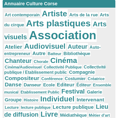
Annuaire Culture Corse
Artiste
Arts
Arts de la rue
Art contemporain
Arts plastiques
Arts
du cirque
Association
visuels
Audiovisuel
Auteur
Atelier
Auto-
Autre
Bibliothèque
entrepreneur
Batteur
Cinéma
Chanteur
Chorale
Cinéma/Audiovisuel
Collectivité Publique
Collectivité
Compagnie
publique / Etablissement public
Compositeur
Conférence
Costumier
Créatrice
Danse
Editeur
Danseur
Ecole
Éditeur
Ensemble
Festival
Galerie
musical
Etablissement Public
Individuel
Intervenant
Groupe
Histoire
Lieu
Lecture publique
Lecture
lecture publique
Livre
de diffusion
Médiathèque
Métier d'art