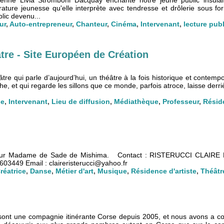
enne Livia Stromboni Dacquay enchante notre jeune public insula
rature jeunesse qu'elle interprète avec tendresse et drôlerie sous fo
lic devenu...
ur
,
Auto-entrepreneur
,
Chanteur
,
Cinéma
,
Intervenant
,
lecture pub
tre - Site Européen de Création
âtre qui parle d’aujourd’hui, un théâtre à la fois historique et contemp
e, et qui regarde les sillons que ce monde, parfois atroce, laisse derri
se
,
Intervenant
,
Lieu de diffusion
,
Médiathèque
,
Professeur
,
Réside
 pour Madame de Sade de Mishima. Contact : RISTERUCCI CLAIRE
03449 Email : claireristerucci@yahoo.fr
réatrice
,
Danse
,
Métier d'art
,
Musique
,
Résidence d'artiste
,
Théâtr
sont une compagnie itinérante Corse depuis 2005, et nous avons a c