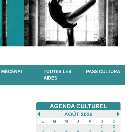
MÉCÉNAT
TOUTES LES
PASS CULTURA
AIDES
AGENDA CULTUREL
AOÛT 2026
L
M
M
J
V
S
D
1
2