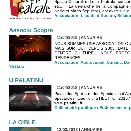
Spaziu Culturali di Locu Teatrale: concer
etc... La démarche de la Compagnie de
Nativi et Mario Sepulcre), est axée sur la.
Association
,
Lieu de diffusion
,
Réside
Associu Scopre
| 11/04/2018
|
ANNUAIRE
NOUS SOMMES UNE ASSOCIATION QUI
MAIS SURTOUT DEPUIS 2003, DATE
CENTRE CULTUREL. NOUS PROPOS
RESIDENCES...
Association
,
Audiovisuel
,
Cinéma
,
Da
Théâtre
U PALATINU
| 11/04/2018
|
ANNUAIRE
Palais des Sports et des Spectacles d'Aj
Spectacles Lieu dit STILETTO 20167
www.palatinu.fr
Collectivité publique / Etablissement 
LA CIBLE
| 12/03/2018
|
ANNUAIRE