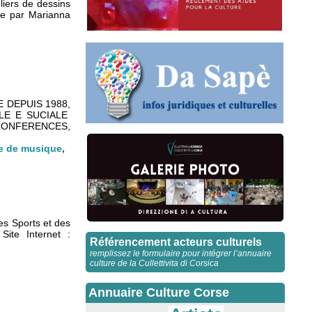
liers de dessins
ée par Marianna
 DEPUIS 1988,
LE E SUCIALE
ONFERENCES,
le de musique
,
es Sports et des
ite Internet :
Référencement acteurs culturels
remplissez le formulaire pour intégrer l’annuaire
culture de la Cullettivita di Corsica
Annuaire Culture Corse