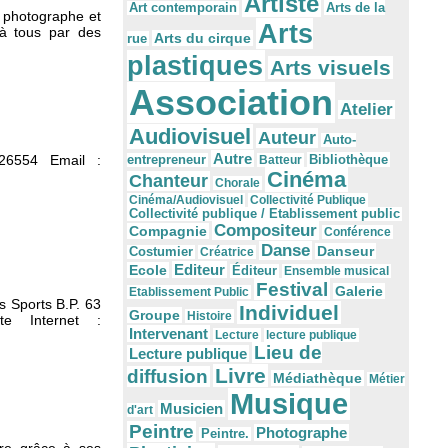
Artiste
Arts de la
Art contemporain
 photographe et
Arts
 à tous par des
Arts du cirque
rue
plastiques
Arts visuels
Association
Atelier
Audiovisuel
Auteur
Auto-
Autre
6554 Email :
Bibliothèque
entrepreneur
Batteur
Cinéma
Chanteur
Chorale
Cinéma/Audiovisuel
Collectivité Publique
Collectivité publique / Etablissement public
Compositeur
Compagnie
Conférence
Danse
Danseur
Costumier
Créatrice
Editeur
Ecole
Éditeur
Ensemble musical
Festival
Galerie
Etablissement Public
 Sports B.P. 63
Individuel
Groupe
Histoire
e Internet :
Intervenant
Lecture
lecture publique
Lieu de
Lecture publique
Livre
diffusion
Médiathèque
Métier
Musique
Musicien
d'art
Peintre
Photographe
Peintre.