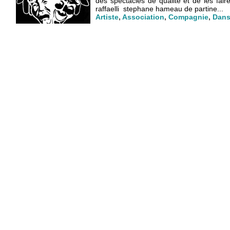
des spectacles de qualité et de les fai
raffaelli stephane hameau de partine...
Artiste
,
Association
,
Compagnie
,
Dan