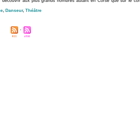
re découvrir aux plus grands nombres autant en Corse que sur le con
se
,
Danseur
,
Théâtre