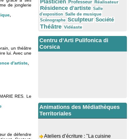
ire grâce à ses
Plasticien
Professeur
Réalisateur
rme de jonglerie
Résidence d'artiste
Salle
Salle de musique
d'exposition
lique
,
Sculpteur
Société
Scénographe
Théâtre
Vidéaste
Centru d’Arti Pulifonica di
Corsica
orain, un théâtre
ère lui. Avec une
nce d'artiste
,
 MARIE RES. Le
e
Animations des Médiathèques
Territoriales
Ateliers d’écriture : "La cuisine
œur de défendre
retrouvée" animés par Dominique