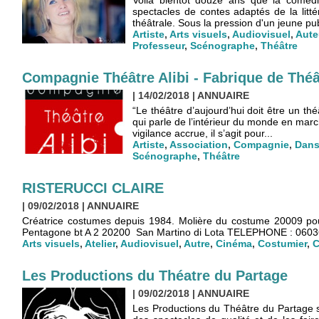
Voilà bientôt douze ans que la comédi
spectacles de contes adaptés de la litté
théâtrale. Sous la pression d'un jeune pub
Artiste
,
Arts visuels
,
Audiovisuel
,
Aute
Professeur
,
Scénographe
,
Théâtre
Compagnie Théâtre Alibi - Fabrique de Théâ
| 14/02/2018
|
ANNUAIRE
“Le théâtre d’aujourd’hui doit être un thé
qui parle de l’intérieur du monde en march
vigilance accrue, il s’agit pour...
Artiste
,
Association
,
Compagnie
,
Dan
Scénographe
,
Théâtre
RISTERUCCI CLAIRE
| 09/02/2018
|
ANNUAIRE
Créatrice costumes depuis 1984. Molière du costume 20009
Pentagone bt A 2 20200 San Martino di Lota TELEPHONE : 06036
Arts visuels
,
Atelier
,
Audiovisuel
,
Autre
,
Cinéma
,
Costumier
,
C
Les Productions du Théatre du Partage
| 09/02/2018
|
ANNUAIRE
Les Productions du Théâtre du Partage 