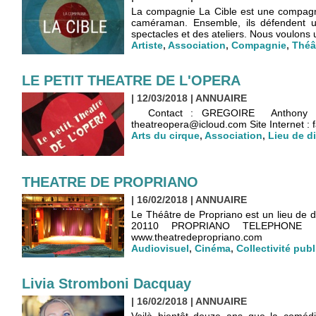
La compagnie La Cible est une compagni
caméraman. Ensemble, ils défendent un
spectacles et des ateliers. Nous voulons u
Artiste
,
Association
,
Compagnie
,
Théâ
LE PETIT THEATRE DE L'OPERA
| 12/03/2018
|
ANNUAIRE
Contact : GREGOIRE Anthony 39 
theatreopera@icloud.com Site Internet 
Arts du cirque
,
Association
,
Lieu de d
THEATRE DE PROPRIANO
| 16/02/2018
|
ANNUAIRE
Le Théâtre de Propriano est un lieu de
20110 PROPRIANO TELEPHONE : 04.
www.theatredepropriano.com
Audiovisuel
,
Cinéma
,
Collectivité pub
Livia Stromboni Dacquay
| 16/02/2018
|
ANNUAIRE