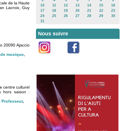
3
4
5
6
7
8
9
cale de la Haute
10
11
12
13
14
15
16
an Lacroix, Guy
17
18
19
20
21
22
23
24
25
26
27
28
29
30
31
Nous suivre
llo 20090 Ajaccio
e de musique
,
Instagram
Facebook
e centre culturel
s hors saison :
,
Professeur
,