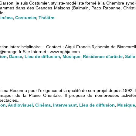
son, je suis Costumier, styliste-modéliste formé à la Chambre syndi
s gammes dans des Grandes Maisons (Balmain, Paco Rabanne, Christi
e...
inéma
,
Costumier
,
Théâtre
éation interdisciplinaire. Contact : Aïqui Francis 6,chemin de Biancare
orange.fr Site Internet : www.aghja.com
ion
,
Danse
,
Lieu de diffusion
,
Musique
,
Résidence d'artiste
,
Sall
Anima Reconnu pour l’exigence et la qualité de son projet depuis 1992, l
ajeur de la Plaine Orientale. Il propose de nombreuses activité
ectacles...
ion
,
Audiovisuel
,
Cinéma
,
Intervenant
,
Lieu de diffusion
,
Musique