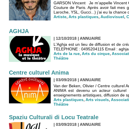
GARSON Vincent Je m’appelle Vincent Gar
Couture de Paris. Après avoir fait me
Laroche, YSL, Gucci...) j’ai eu la chance d
Artiste
,
Arts plastiques
,
Audiovisuel
,
C
AGHJA
| 12/10/2018
|
ANNUAIRE
L'Aghja est un lieu de diffusion et de cr
TELEPHONE : 0495204115 Email : aghja@
Arts de la rue
,
Arts du cirque
,
Associat
Théâtre
Centre culturel Anima
| 03/09/2018
|
ANNUAIRE
Van der Beken, Olivier / Centre culturel 
ANIMA est devenu un acteur culturel m
enseignements artistiques, diffusion de sp
Arts plastiques
,
Arts visuels
,
Associat
Théâtre
Spaziu Culturali di Locu Teatrale
| 03/09/2018
|
ANNUAIRE