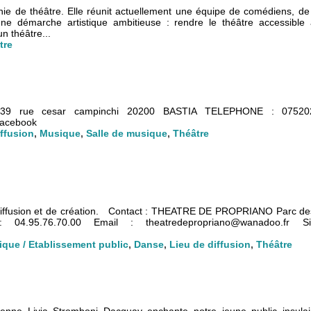
e de théâtre. Elle réunit actuellement une équipe de comédiens, de
e démarche artistique ambitieuse : rendre le théâtre accessible
n théâtre...
tre
rue cesar campinchi 20200 BASTIA TELEPHONE : 075202
: facebook
iffusion
,
Musique
,
Salle de musique
,
Théâtre
 diffusion et de création. Contact : THEATRE DE PROPRIANO Parc des
95.76.70.00 Email : theatredepropriano@wanadoo.fr Sit
lique / Etablissement public
,
Danse
,
Lieu de diffusion
,
Théâtre