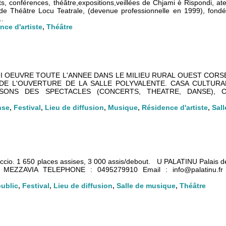
ts, conférences, théâtre,expositions,veillées de Chjami è Rispondi, ate
 Théâtre Locu Teatrale, (devenue professionnelle en 1999), fond
..
nce d'artiste
,
Théâtre
 OEUVRE TOUTE L'ANNEE DANS LE MILIEU RURAL OUEST CORSE
 DE L'OUVERTURE DE LA SALLE POLYVALENTE. CASA CULTURA
ONS DES SPECTACLES (CONCERTS, THEATRE, DANSE), C
nse
,
Festival
,
Lieu de diffusion
,
Musique
,
Résidence d'artiste
,
Sal
accio. 1 650 places assises, 3 000 assis/debout. U PALATINU Palais d
 MEZZAVIA TELEPHONE : 0495279910 Email : info@palatinu.fr S
public
,
Festival
,
Lieu de diffusion
,
Salle de musique
,
Théâtre