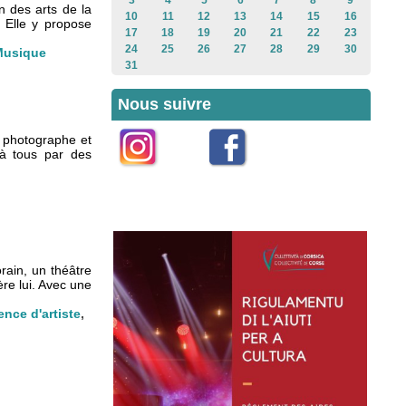
3
4
5
6
7
8
9
n des arts de la
10
11
12
13
14
15
16
. Elle y propose
17
18
19
20
21
22
23
24
25
26
27
28
29
30
Musique
31
Nous suivre
 photographe et
 à tous par des
Instagram
Facebook
orain, un théâtre
ère lui. Avec une
nce d'artiste
,