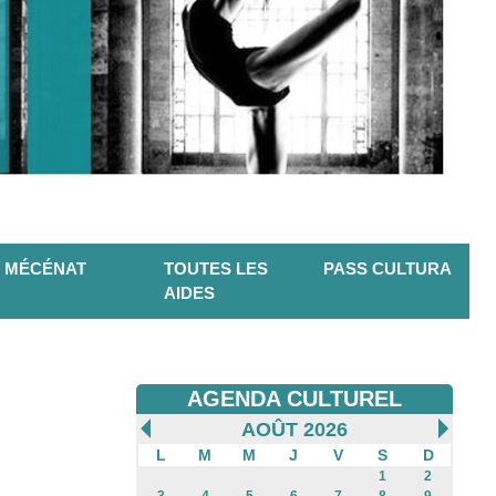
MÉCÉNAT
TOUTES LES
PASS CULTURA
AIDES
AGENDA CULTUREL
AOÛT 2026
L
M
M
J
V
S
D
1
2