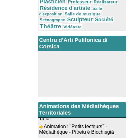
Plasticien
Professeur
Réalisateur
Résidence d'artiste
Salle
Salle de musique
d'exposition
Sculpteur
Société
Scénographe
Théâtre
Vidéaste
Centru d’Arti Pulifonica di
Corsica
Exposition des œuvres de
Dominique Malberti Morin : "Racines,
peintures acryliques et aquarelles" -
Animations des Médiathèques
Mediateca territuriale di Santa Lucia di
Territoriales
Tallà
Animation : "Petits lecteurs" -
Médiathèque - Pitretu è Bicchisgià
Veillée de contes à la forêt