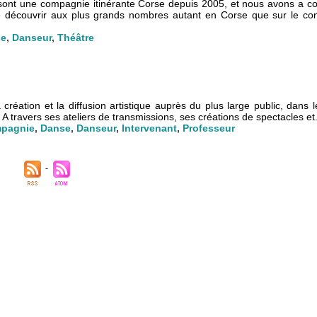
sont une compagnie itinérante Corse depuis 2005, et nous avons a c
re découvrir aux plus grands nombres autant en Corse que sur le con
se
,
Danseur
,
Théâtre
création et la diffusion artistique auprès du plus large public, dans
A travers ses ateliers de transmissions, ses créations de spectacles et.
pagnie
,
Danse
,
Danseur
,
Intervenant
,
Professeur