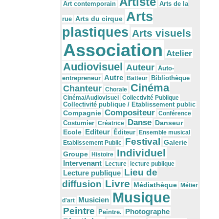
Artiste
Arts de la
Art contemporain
Arts
Arts du cirque
rue
plastiques
Arts visuels
Association
Atelier
Audiovisuel
Auteur
Auto-
Autre
Bibliothèque
entrepreneur
Batteur
Cinéma
Chanteur
Chorale
Cinéma/Audiovisuel
Collectivité Publique
Collectivité publique / Etablissement public
Compositeur
Compagnie
Conférence
Danse
Danseur
Costumier
Créatrice
Editeur
Ecole
Éditeur
Ensemble musical
Festival
Galerie
Etablissement Public
Individuel
Groupe
Histoire
Intervenant
Lecture
lecture publique
Lieu de
Lecture publique
Livre
diffusion
Médiathèque
Métier
Musique
Musicien
d'art
Peintre
Photographe
Peintre.