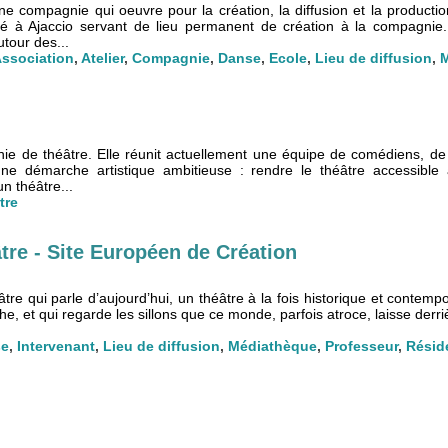
e compagnie qui oeuvre pour la création, la diffusion et la productio
tué à Ajaccio servant de lieu permanent de création à la compagnie
tour des...
ssociation
,
Atelier
,
Compagnie
,
Danse
,
Ecole
,
Lieu de diffusion
,
e de théâtre. Elle réunit actuellement une équipe de comédiens, de
e démarche artistique ambitieuse : rendre le théâtre accessible
n théâtre...
tre
tre - Site Européen de Création
âtre qui parle d’aujourd’hui, un théâtre à la fois historique et contemp
e, et qui regarde les sillons que ce monde, parfois atroce, laisse derri
se
,
Intervenant
,
Lieu de diffusion
,
Médiathèque
,
Professeur
,
Réside