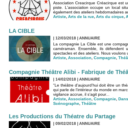
Association Creacirque Créacirque est un
piste. L'association occupe un local si
également des ateliers hebdomadaires au
Artiste
,
Arts de la rue
,
Arts du cirque
,
A
LA CIBLE
| 12/03/2018
|
ANNUAIRE
La compagnie La Cible est une compagni
caméraman. Ensemble, ils défendent un
spectacles et des ateliers. Nous voulons u
Artiste
,
Association
,
Compagnie
,
Théâ
Compagnie Théâtre Alibi - Fabrique de Théâ
| 14/02/2018
|
ANNUAIRE
“Le théâtre d’aujourd’hui doit être un thé
qui parle de l’intérieur du monde en march
vigilance accrue, il s’agit pour...
Artiste
,
Association
,
Compagnie
,
Dan
Scénographe
,
Théâtre
Les Productions du Théatre du Partage
| 09/02/2018
|
ANNUAIRE