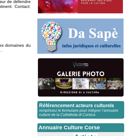
œur de défendre
tinent. Contact:
 les domaines du
..
Référencement acteurs culturels
remplissez le formulaire pour intégrer l’annuaire
culture de la Cullettivita di Corsica
Annuaire Culture Corse