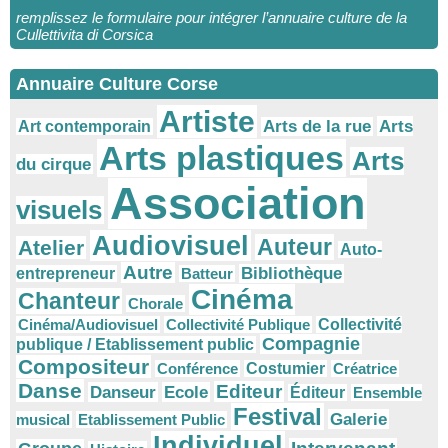
remplissez le formulaire pour intégrer l’annuaire culture de la
Cullettivita di Corsica
Annuaire Culture Corse
Artiste
Arts
Arts de la rue
Art contemporain
Arts plastiques
Arts
du cirque
Association
visuels
Audiovisuel
Auteur
Atelier
Auto-
Autre
Bibliothèque
entrepreneur
Batteur
Cinéma
Chanteur
Chorale
Cinéma/Audiovisuel
Collectivité Publique
Collectivité
Compagnie
publique / Etablissement public
Compositeur
Conférence
Costumier
Créatrice
Danse
Editeur
Danseur
Ecole
Éditeur
Ensemble
Festival
Galerie
musical
Etablissement Public
Individuel