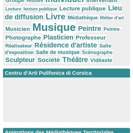
Intervenant
Groupe
Histoire
Lieu
Lecture publique
Lecture
lecture publique
Livre
de diffusion
Médiathèque
Métier d'art
Musique
Peintre
Musicien
Peintre.
Plasticien
Photographe
Professeur
Résidence d'artiste
Réalisateur
Salle
Salle de musique
d'exposition
Scénographe
Théâtre
Sculpteur
Société
Vidéaste
Centru d’Arti Pulifonica di Corsica
Animations des Médiathèques Territoriales