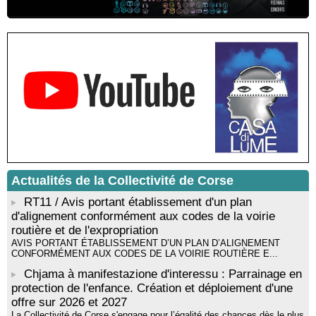
Résidence d’écriture et de recherche de l’écrivaine Cécilia
Castelli - Institut Mémoires de l'Edition Contemporaine - Caen /
Médiathèque de Castagniccia Mare et Monti - I Fulelli
Rencontre / dédicace avec Lucrèce Luciani autour de son
livre « La ballade du pendu du Niolu» - Mediateca territuriale di
Santa Lucia di Tallà
Mise en musique d’un livre jeunesse par Annik Meschinet,
musicienne pédagogue : Ateliers d’expression sonore, vocale,
rythmique et corporelle - Mediateca territuriale di Santa Lucia di
Tallà
! Événement reporté ! Cycle de conférences peinture animé
par Alexandre Dominati - Mediateca territuriale di Santa Lucia di
Tallà
Actualités de la Collectivité de Corse
RT11 / Avis portant établissement d'un plan
d'alignement conformément aux codes de la voirie
routière et de l'expropriation
AVIS PORTANT ÉTABLISSEMENT D’UN PLAN D’ALIGNEMENT
CONFORMÉMENT AUX CODES DE LA VOIRIE ROUTIÈRE E...
Chjama à manifestazione d'interessu : Parrainage en
protection de l'enfance. Création et déploiement d'une
offre sur 2026 et 2027
La Collectivité de Corse s'engage pour l’égalité des chances dès le plus