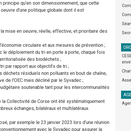
on principe qu’en son dimensionnement, que cette
Comm
 oeuvre d’une politique globale dont il est
Comm
Séan
a mise en oeuvre, réelle, effective, et prioritaire des
Secr
 l’économie circulaire et aux mesures de prévention ;
ORG
ec le déploiement du tri en porte à porte, chaque fois
CESE
rritorialisée des biodéchets ;
envi
i par rapport aux objectifs de tri ;
Cham
des déchets résiduels non polluants en bout de chaîne,
ive de l’OEC mais décliné par le Syvadec ;
Asse
e budgétaire soutenable tant pour les intercommunalités
AGE
 la Collectivité de Corse ont été systématiquement
Agen
mbreux échanges, bilatéraux et multilatéraux.
osé, par exemple le 23 janvier 2023 lors d’une réunion
n conventionnement avec le Syvadec pour assurer la