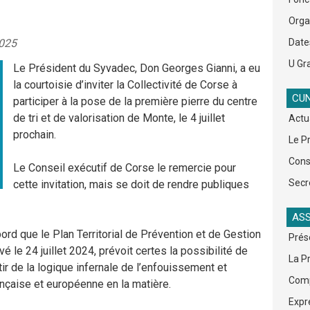
Org
2025
Date
U Gra
Le Président du Syvadec, Don Georges Gianni, a eu
la courtoisie d’inviter la Collectivité de Corse à
CUN
participer à la pose de la première pierre du centre
de tri et de valorisation de Monte, le 4 juillet
Actu
prochain.
Le P
Cons
Le Conseil exécutif de Corse le remercie pour
Secr
cette invitation, mais se doit de rendre publiques
ASS
ord que le Plan Territorial de Prévention et de Gestion
Prés
le 24 juillet 2024, prévoit certes la possibilité de
La P
tir de la logique infernale de l’enfouissement et
Comp
ançaise et européenne en la matière.
Expr