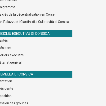
anigramme
s clés de la décentralisation en Corse
n Palazzu è i Giardini di a Cullettività di Corsica
SIGLIU ESECUTIVU DI CORSICA
alités
résident
eillers exécutifs
étariat général
EMBLEA DI CORSICA
entation
résidente
osition
ession des groupes