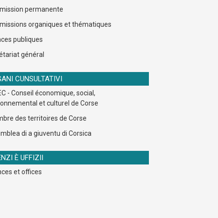
ission permanente
issions organiques et thématiques
ces publiques
étariat général
ANI CUNSULTATIVI
C - Conseil économique, social,
ronnemental et culturel de Corse
bre des territoires de Corse
mblea di a giuventu di Corsica
NZI È UFFIZII
ces et offices