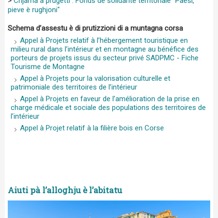
>
Chjama à prugetti : Fonds de solidarité territoriale "Paesi,
pieve è rughjoni"
Schema d’assestu è di prutizzioni di a muntagna corsa
Aiuti pà l’alloghju è l’abitatu