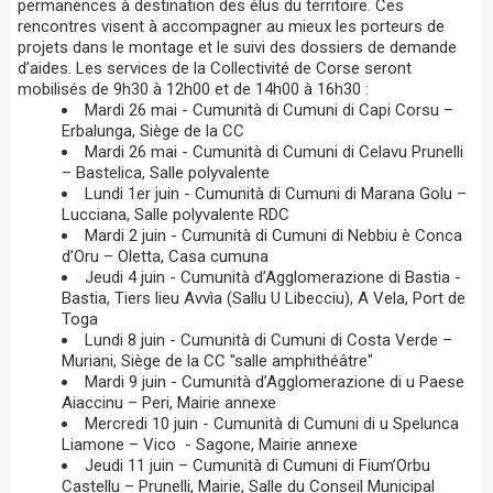
permanences à destination des élus du territoire. Ces
rencontres visent à accompagner au mieux les porteurs de
projets dans le montage et le suivi des dossiers de demande
d’aides. Les services de la Collectivité de Corse seront
mobilisés de 9h30 à 12h00 et de 14h00 à 16h30 :
Mardi 26 mai - Cumunità di Cumuni di Capi Corsu –
Erbalunga, Siège de la CC
Mardi 26 mai - Cumunità di Cumuni di Celavu Prunelli
– Bastelica, Salle polyvalente
Lundi 1er juin - Cumunità di Cumuni di Marana Golu –
Lucciana, Salle polyvalente RDC
Mardi 2 juin - Cumunità di Cumuni di Nebbiu è Conca
d’Oru – Oletta, Casa cumuna
Jeudi 4 juin - Cumunità d’Agglomerazione di Bastia -
Bastia, Tiers lieu Avvìa (Sallu U Libecciu), A Vela, Port de
Toga
Lundi 8 juin - Cumunità di Cumuni di Costa Verde –
Muriani, Siège de la CC "salle amphithéâtre"
Mardi 9 juin - Cumunità d’Agglomerazione di u Paese
Aiaccinu – Peri, Mairie annexe
Mercredi 10 juin - Cumunità di Cumuni di u Spelunca
Liamone – Vico - Sagone, Mairie annexe
Jeudi 11 juin – Cumunità di Cumuni di Fium’Orbu
Castellu – Prunelli, Mairie, Salle du Conseil Municipal