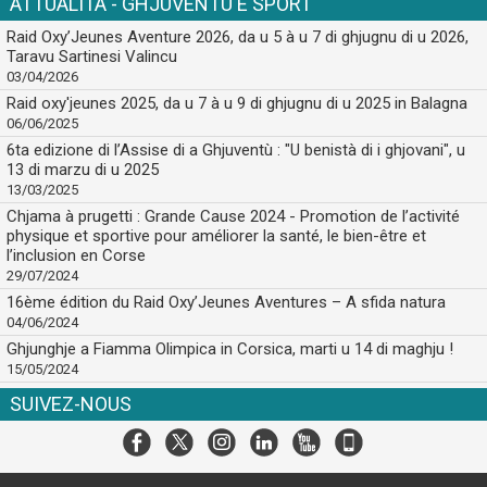
ATTUALITÀ - GHJUVENTÙ È SPORT
Raid Oxy’Jeunes Aventure 2026, da u 5 à u 7 di ghjugnu di u 2026,
Taravu Sartinesi Valincu
03/04/2026
Raid oxy'jeunes 2025, da u 7 à u 9 di ghjugnu di u 2025 in Balagna
06/06/2025
6ta edizione di l’Assise di a Ghjuventù : "U benistà di i ghjovani", u
13 di marzu di u 2025
13/03/2025
Chjama à prugetti : Grande Cause 2024 - Promotion de l’activité
physique et sportive pour améliorer la santé, le bien-être et
l’inclusion en Corse
29/07/2024
16ème édition du Raid Oxy’Jeunes Aventures – A sfida natura
04/06/2024
Ghjunghje a Fiamma Olimpica in Corsica, marti u 14 di maghju !
15/05/2024
SUIVEZ-NOUS