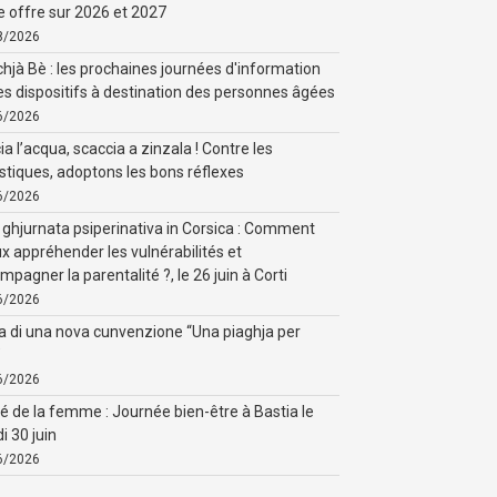
e offre sur 2026 et 2027
8/2026
chjà Bè : les prochaines journées d'information
les dispositifs à destination des personnes âgées
6/2026
a l’acqua, scaccia a zinzala ! Contre les
tiques, adoptons les bons réflexes
6/2026
ghjurnata psiperinativa in Corsica : Comment
x appréhender les vulnérabilités et
mpagner la parentalité ?, le 26 juin à Corti
6/2026
a di una nova cunvenzione “Una piaghja per
”
6/2026
é de la femme : Journée bien-être à Bastia le
i 30 juin
6/2026