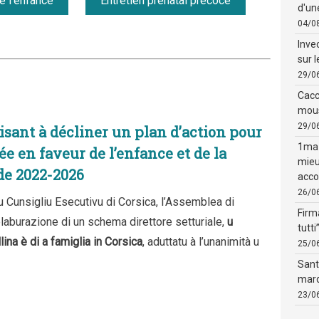
e l'enfance
Entretien prénatal précoce
d'un
04/0
Inve
sur 
29/0
Cacci
mous
29/0
isant à décliner un plan d’action pour
1ma 
e en faveur de l’enfance et de la
mieu
de 2022-2026
acco
26/0
 u Cunsigliu Esecutivu di Corsica, l’Assemblea di
Firm
d’elaburazione di un schema direttore setturiale,
u
tutti
llina è di a famiglia in Corsica
, aduttatu à l’unanimità u
25/0
Sant
mard
23/0