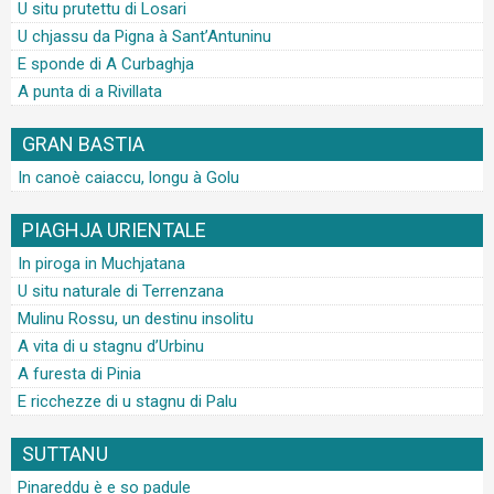
U situ prutettu di Losari
U chjassu da Pigna à Sant’Antuninu
E sponde di A Curbaghja
A punta di a Rivillata
GRAN BASTIA
In canoè caiaccu, longu à Golu
PIAGHJA URIENTALE
In piroga in Muchjatana
U situ naturale di Terrenzana
Mulinu Rossu, un destinu insolitu
A vita di u stagnu d’Urbinu
A furesta di Pinia
E ricchezze di u stagnu di Palu
SUTTANU
Pinareddu è e so padule