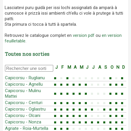
Lasciatevi puru guidà per issi lochi assignalati da amparà à
cunnosce è prizzà issi ambienti ch’ellu ci vole à prutege à tutti
patti.
Sta primura ci tocca à tutti à spartela.
Retrouvez le catalogue complet en
version pdf
ou
en version
feuilletable
.
Toutes nos sorties
J
F
M
A
M
J
J
A
S
O
N
D
Capicorsu - Ruglianu
■
■
■
■
■
■
■
■
■
■
■
■
Capicorsu - Agnellu
■
■
■
■
■
■
■
■
■
■
■
■
Capicorsu - Mulinu
■
■
■
■
■
■
■
■
■
■
■
■
Mattei
Capicorsu - Centuri
■
■
■
■
■
■
■
■
■
■
■
■
Capicorsu - Ogliastru
■
■
■
■
■
■
■
■
■
■
■
■
Capicorsu - Olcani
■
■
■
■
■
■
■
■
■
■
■
■
Capicorsu - Nonza
■
■
■
■
■
■
■
■
■
■
■
■
Agriate - Roia-Murtella
■
■
■
■
■
■
■
■
■
■
■
■