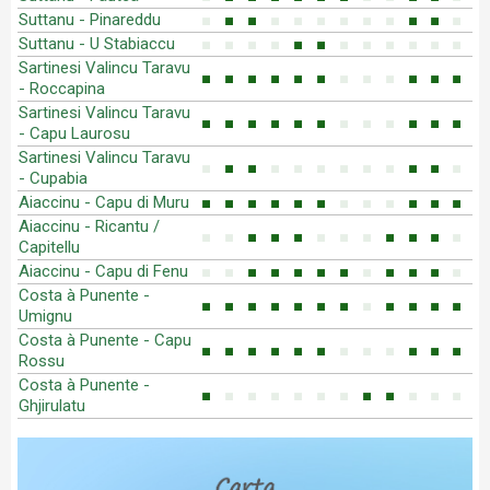
Suttanu - Pinareddu
■
■
■
■
■
■
■
■
■
■
■
■
Suttanu - U Stabiaccu
■
■
■
■
■
■
■
■
■
■
■
■
Sartinesi Valincu Taravu
■
■
■
■
■
■
■
■
■
■
■
■
- Roccapina
Sartinesi Valincu Taravu
■
■
■
■
■
■
■
■
■
■
■
■
- Capu Laurosu
Sartinesi Valincu Taravu
■
■
■
■
■
■
■
■
■
■
■
■
- Cupabia
Aiaccinu - Capu di Muru
■
■
■
■
■
■
■
■
■
■
■
■
Aiaccinu - Ricantu /
■
■
■
■
■
■
■
■
■
■
■
■
Capitellu
Aiaccinu - Capu di Fenu
■
■
■
■
■
■
■
■
■
■
■
■
Costa à Punente -
■
■
■
■
■
■
■
■
■
■
■
■
Umignu
Costa à Punente - Capu
■
■
■
■
■
■
■
■
■
■
■
■
Rossu
Costa à Punente -
■
■
■
■
■
■
■
■
■
■
■
■
Ghjirulatu