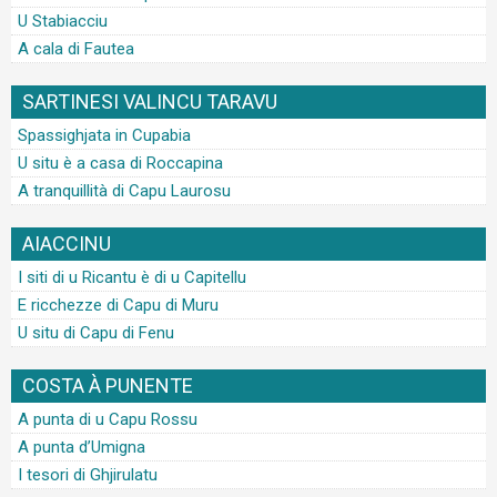
U Stabiacciu
A cala di Fautea
SARTINESI VALINCU TARAVU
Spassighjata in Cupabia
U situ è a casa di Roccapina
A tranquillità di Capu Laurosu
AIACCINU
I siti di u Ricantu è di u Capitellu
E ricchezze di Capu di Muru
U situ di Capu di Fenu
COSTA À PUNENTE
A punta di u Capu Rossu
A punta d’Umigna
I tesori di Ghjirulatu