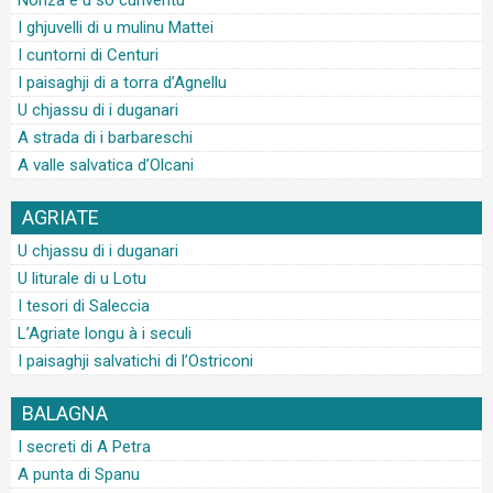
Nonza è u so cunventu
I ghjuvelli di u mulinu Mattei
I cuntorni di Centuri
I paisaghji di a torra d’Agnellu
U chjassu di i duganari
A strada di i barbareschi
A valle salvatica d’Olcani
AGRIATE
U chjassu di i duganari
U liturale di u Lotu
I tesori di Saleccia
L’Agriate longu à i seculi
I paisaghji salvatichi di l’Ostriconi
BALAGNA
I secreti di A Petra
A punta di Spanu