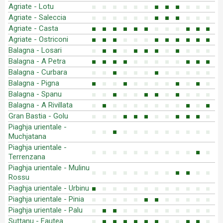
Agriate - Lotu
■
■
■
■
■
■
■
■
■
■
■
■
Agriate - Saleccia
■
■
■
■
■
■
■
■
■
■
■
■
Agriate - Casta
■
■
■
■
■
■
■
■
■
■
■
■
Agriate - Ostriconi
■
■
■
■
■
■
■
■
■
■
■
■
Balagna - Losari
■
■
■
■
■
■
■
■
■
■
■
■
Balagna - A Petra
■
■
■
■
■
■
■
■
■
■
■
■
Balagna - Curbara
■
■
■
■
■
■
■
■
■
■
■
■
Balagna - Pigna
■
■
■
■
■
■
■
■
■
■
■
■
Balagna - Spanu
■
■
■
■
■
■
■
■
■
■
■
■
Balagna - A Rivillata
■
■
■
■
■
■
■
■
■
■
■
■
Gran Bastia - Golu
■
■
■
■
■
■
■
■
■
■
■
■
Piaghja urientale -
■
■
■
■
■
■
■
■
■
■
■
■
Muchjatana
Piaghja urientale -
■
■
■
■
■
■
■
■
■
■
■
■
Terrenzana
Piaghja urientale - Mulinu
■
■
■
■
■
■
■
■
■
■
■
■
Rossu
Piaghja urientale - Urbinu
■
■
■
■
■
■
■
■
■
■
■
■
Piaghja urientale - Pinia
■
■
■
■
■
■
■
■
■
■
■
■
Piaghja urientale - Palu
■
■
■
■
■
■
■
■
■
■
■
■
Suttanu - Fautea
■
■
■
■
■
■
■
■
■
■
■
■