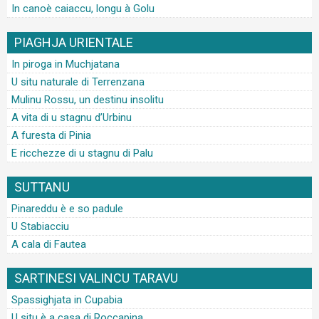
In canoè caiaccu, longu à Golu
PIAGHJA URIENTALE
In piroga in Muchjatana
U situ naturale di Terrenzana
Mulinu Rossu, un destinu insolitu
A vita di u stagnu d’Urbinu
A furesta di Pinia
E ricchezze di u stagnu di Palu
SUTTANU
Pinareddu è e so padule
U Stabiacciu
A cala di Fautea
SARTINESI VALINCU TARAVU
Spassighjata in Cupabia
U situ è a casa di Roccapina