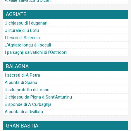
A valle salvatica d’Olcani
AGRIATE
U chjassu di i duganari
U liturale di u Lotu
I tesori di Saleccia
L’Agriate longu à i seculi
I paisaghji salvatichi di l’Ostriconi
BALAGNA
I secreti di A Petra
A punta di Spanu
U situ prutettu di Losari
U chjassu da Pigna à Sant’Antuninu
E sponde di A Curbaghja
A punta di a Rivillata
GRAN BASTIA