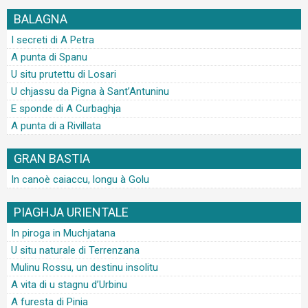
BALAGNA
I secreti di A Petra
A punta di Spanu
U situ prutettu di Losari
U chjassu da Pigna à Sant’Antuninu
E sponde di A Curbaghja
A punta di a Rivillata
GRAN BASTIA
In canoè caiaccu, longu à Golu
PIAGHJA URIENTALE
In piroga in Muchjatana
U situ naturale di Terrenzana
Mulinu Rossu, un destinu insolitu
A vita di u stagnu d’Urbinu
A furesta di Pinia