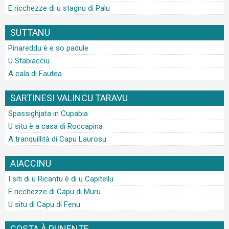
E ricchezze di u stagnu di Palu
SUTTANU
Pinareddu è e so padule
U Stabiacciu
A cala di Fautea
SARTINESI VALINCU TARAVU
Spassighjata in Cupabia
U situ è a casa di Roccapina
A tranquillità di Capu Laurosu
AIACCINU
I siti di u Ricantu è di u Capitellu
E ricchezze di Capu di Muru
U situ di Capu di Fenu
COSTA À PUNENTE