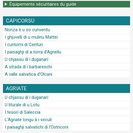
Équipements sécuritaires du guide
CAPICORSU
Nonza è u so cunventu
I ghjuvelli di u mulinu Mattei
I cuntorni di Centuri
I paisaghji di a torra d’Agnellu
U chjassu di i duganari
A strada di i barbareschi
A valle salvatica d’Olcani
AGRIATE
U chjassu di i duganari
U liturale di u Lotu
I tesori di Saleccia
L’Agriate longu à i seculi
I paisaghji salvatichi di l’Ostriconi