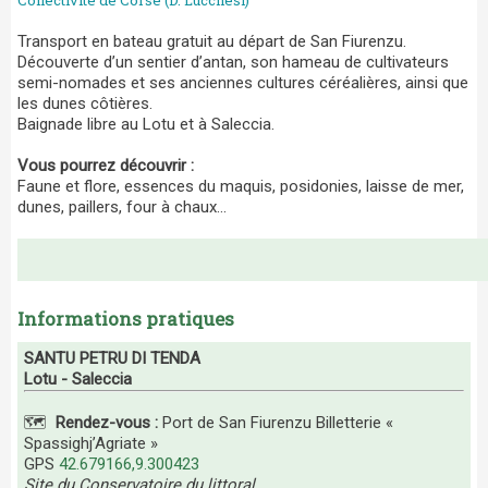
Collectivité de Corse (D. Lucchesi)
Transport en bateau gratuit au départ de San Fiurenzu.
Découverte d’un sentier d’antan, son hameau de cultivateurs
semi-nomades et ses anciennes cultures céréalières, ainsi que
les dunes côtières.
Baignade libre au Lotu et à Saleccia.
Vous pourrez découvrir :
Faune et flore, essences du maquis, posidonies, laisse de mer,
dunes, paillers, four à chaux...
Informations pratiques
SANTU PETRU DI TENDA
Lotu - Saleccia
🗺️
Rendez-vous :
Port de San Fiurenzu Billetterie «
Spassighj’Agriate »
GPS
42.679166,9.300423
Site du Conservatoire du littoral