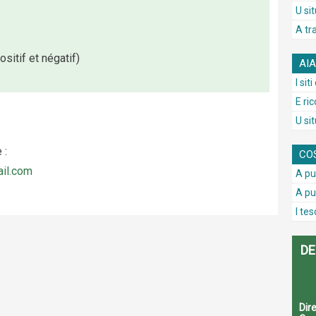
U si
A tr
itif et négatif)
AI
I sit
E ri
U si
 :
CO
il.com
A pu
A pu
I tes
DE
Dire