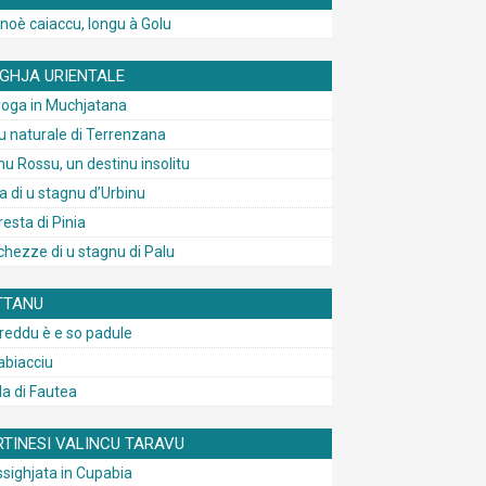
anoè caiaccu, longu à Golu
AGHJA URIENTALE
iroga in Muchjatana
tu naturale di Terrenzana
nu Rossu, un destinu insolitu
ta di u stagnu d’Urbinu
resta di Pinia
cchezze di u stagnu di Palu
TTANU
reddu è e so padule
abiacciu
la di Fautea
RTINESI VALINCU TARAVU
sighjata in Cupabia