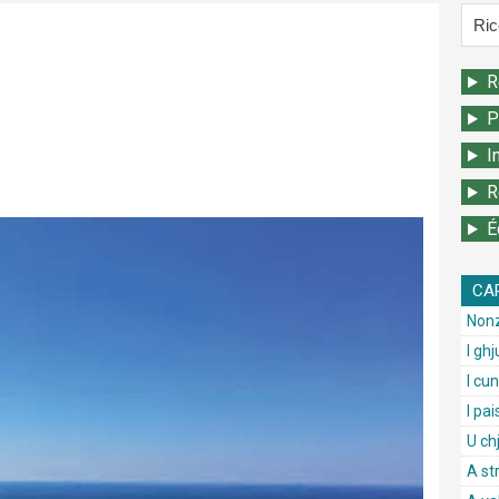
R
P
I
R
É
CA
Nonz
I ghj
I cun
I pai
U ch
A st