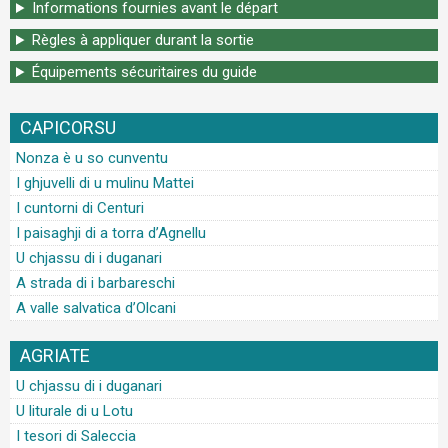
Informations fournies avant le départ
Règles à appliquer durant la sortie
Équipements sécuritaires du guide
CAPICORSU
Nonza è u so cunventu
I ghjuvelli di u mulinu Mattei
I cuntorni di Centuri
I paisaghji di a torra d’Agnellu
U chjassu di i duganari
A strada di i barbareschi
A valle salvatica d’Olcani
AGRIATE
U chjassu di i duganari
U liturale di u Lotu
I tesori di Saleccia