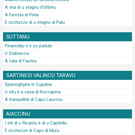
A vita di u stagnu d’Urbinu
A furesta di Pinia
E ricchezze di u stagnu di Palu
SUTTANU
Pinareddu è e so padule
U Stabiacciu
A cala di Fautea
SARTINESI VALINCU TARAVU
Spassighjata in Cupabia
U situ è a casa di Roccapina
A tranquillità di Capu Laurosu
AIACCINU
I siti di u Ricantu è di u Capitellu
E ricchezze di Capu di Muru