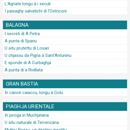
L’Agriate longu à i seculi
I paisaghji salvatichi di l’Ostriconi
BALAGNA
I secreti di A Petra
A punta di Spanu
U situ prutettu di Losari
U chjassu da Pigna à Sant’Antuninu
E sponde di A Curbaghja
A punta di a Rivillata
GRAN BASTIA
In canoè caiaccu, longu à Golu
PIAGHJA URIENTALE
In piroga in Muchjatana
U situ naturale di Terrenzana
Mulinu Rossu, un destinu insolitu