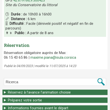
GPS
42.679166,9.300423
Site du Conservatoire du littoral
🕒
Durée :
de 10h00 à 16h00
📏
Distance :
6 km
🎚️
Difficulté :
Facile (dénivelé positif et négatif en fin de
parcours)
👩‍👦
Public :
A partir de 8 ans
Réservation
Réservation obligatoire auprès de Max :
06 15 43 65 86 |
maxime.piana@isula.corsica
Publié le 04/09/2023 | modifié le 11/07/2025 à 14:23
Réservez à l’avance l’animation choisie
Préparez votre sortie
Informations fournies avant le départ