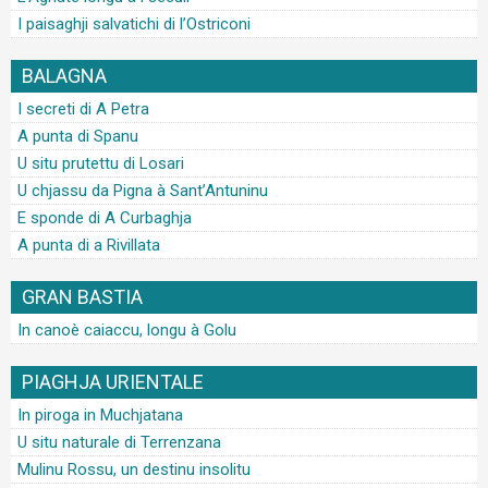
I paisaghji salvatichi di l’Ostriconi
BALAGNA
I secreti di A Petra
A punta di Spanu
U situ prutettu di Losari
U chjassu da Pigna à Sant’Antuninu
E sponde di A Curbaghja
A punta di a Rivillata
GRAN BASTIA
In canoè caiaccu, longu à Golu
PIAGHJA URIENTALE
In piroga in Muchjatana
U situ naturale di Terrenzana
Mulinu Rossu, un destinu insolitu