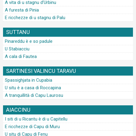
A vita di u stagnu d’Urbinu
A furesta di Pinia
E ricchezze di u stagnu di Palu
SUTTANU
Pinareddu è e so padule
U Stabiacciu
A cala di Fautea
SARTINESI VALINCU TARAVU
Spassighjata in Cupabia
U situ è a casa di Roccapina
A tranquillità di Capu Laurosu
AIACCINU
I siti di u Ricantu è di u Capitellu
E ricchezze di Capu di Muru
U situ di Capu di Fenu