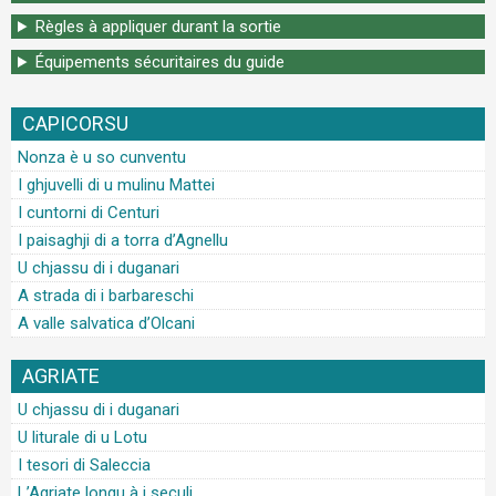
Règles à appliquer durant la sortie
Équipements sécuritaires du guide
CAPICORSU
Nonza è u so cunventu
I ghjuvelli di u mulinu Mattei
I cuntorni di Centuri
I paisaghji di a torra d’Agnellu
U chjassu di i duganari
A strada di i barbareschi
A valle salvatica d’Olcani
AGRIATE
U chjassu di i duganari
U liturale di u Lotu
I tesori di Saleccia
L’Agriate longu à i seculi