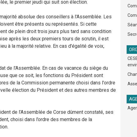
e, le premier jeudi qui suit son élection.
Comm
Comm
a majorité absolue des conseillers à l'Assemblée. Les
ivent être présents ou représentés. Si cette
Séan
ient de plein droit trois jours plus tard sans condition
Secr
ise après les deux premiers tours de scrutin, il est
ieu à la majorité relative. En cas d'égalité de voix,
ORG
CESE
envi
dat de l'Assemblée. En cas de vacance du siège du
Cham
se que ce soit, les fonctions du Président sont
res de la Commission permanente choisi dans l'ordre
Asse
ouvelle élection du Président et des autres membres de
AGE
Agen
ident de l’Assemblée de Corse dûment constaté, ses
dent, choisi dans l’ordre des membres de la
ion.