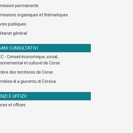
ission permanente
issions organiques et thématiques
ces publiques
étariat général
ANI CUNSULTATIVI
C - Conseil économique, social,
ronnemental et culturel de Corse
bre des territoires de Corse
mblea di a giuventu di Corsica
NZI È UFFIZII
ces et offices