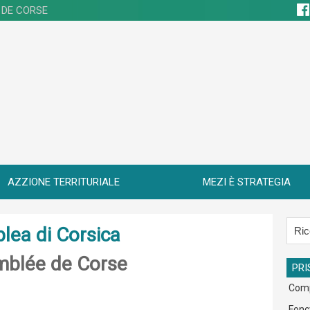
 DE CORSE
AZZIONE TERRITURIALE
MEZI È STRATEGIA
blea di Corsica
emblée de Corse
PRI
Com
Fonc