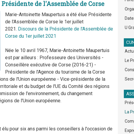
 Présidente de l'Assemblée de Corse
Org
Marie-Antoinette Maupertuis a été élue Présidente
Date
de l'Assemblée de Corse le 1er juillet
U Gra
2021.
Discours de la Présidente de l'Assemblée de
Corse du 1er juillet 2021
CUN
Née le 10 avril 1967, Marie-Antoinette Maupertuis
Actu
est par ailleurs : Professeure des Universités -
Le P
Conseillère exécutive de Corse (2016-21) -
Cons
Présidente de l'Agence du tourisme de la Corse
ns de l'Union européenne - Vice-présidente de la
Secr
ritoriale et du budget de l'UE du Comité des régions
mmission de l'environnement, du changement
ASS
régions de l'Union européenne.
Prés
La P
Comp
élu pour six ans parmi les conseillers à l'occasion de
Expr