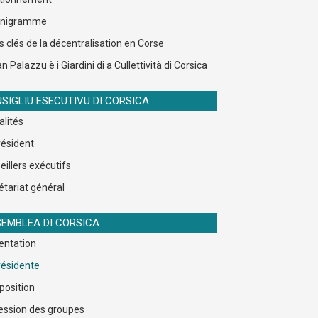
anigramme
s clés de la décentralisation en Corse
n Palazzu è i Giardini di a Cullettività di Corsica
SIGLIU ESECUTIVU DI CORSICA
alités
résident
eillers exécutifs
étariat général
EMBLEA DI CORSICA
entation
résidente
osition
ession des groupes