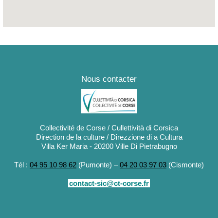
ins de l’Empereur, Avenue de la grande armée, Résidence Napoléon
Nous contacter
Collectivité de Corse / Cullettività di Corsica
Direction de la culture / Direzzione di a Cultura
Villa Ker Maria - 20200 Ville Di Pietrabugno
Tél :
04 95 10 98 62
(Pumonte) –
04 20 03 97 03
(Cismonte)
contact-sic@ct-corse.fr