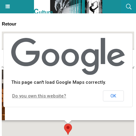
Retour
avec U Svegliu Calvese au fil des jours et Acrobatica Machina - U Sve
This page can't load Google Maps correctly.
Do you own this website?
OK