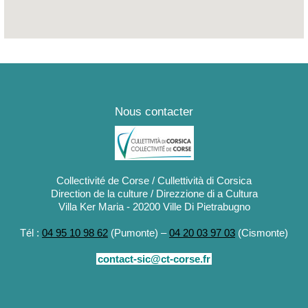
i - Ange Leccia, Quartier Boccheciampe, D-138
Nous contacter
Collectivité de Corse / Cullettività di Corsica
Direction de la culture / Direzzione di a Cultura
Villa Ker Maria - 20200 Ville Di Pietrabugno
Tél :
04 95 10 98 62
(Pumonte) –
04 20 03 97 03
(Cismonte)
contact-sic@ct-corse.fr