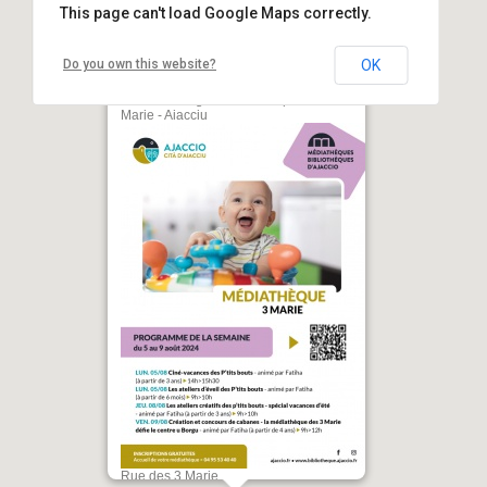
This page can't load Google Maps correctly.
Do you own this website?
OK
Création et concours de cabanes, la
médiathèque des 3 Marie défie le
centre U Borgu - Médiathèque des 3
Marie - Aiacciu
Rue des 3 Marie