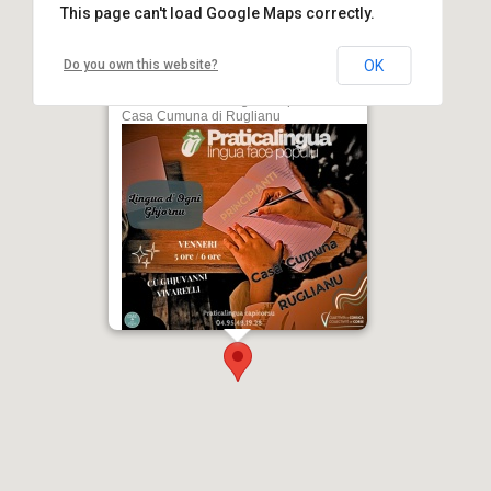
This page can't load Google Maps correctly.
Do you own this website?
OK
Attelli di Lingua Casana è Lingua
d'Ogni Ghjornu cù Ghjuvanni
Vivarelli - Praticalingua Capicorsu -
Casa Cumuna di Ruglianu