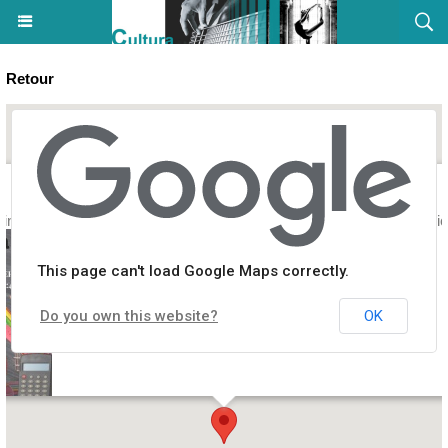
Retour
Lingua d'Ogni Ghjornu Natalina Berlinghi Lorenzi / Praticalingua Capic
This page can't load Google Maps correctly.
Do you own this website?
OK
feste