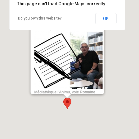
This page can't load Google Maps correctly.
Do you own this website?
OK
Atelier d'écriture avec Marc
Biancarelli - Médiathèque l'Animu -
Portivechju
Médiathèque l'Animu, voie Romaine