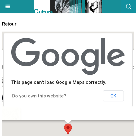
Retour
idicelli "A Corsica à l'entre di l'anni 90 - Un sguardu trà risa & malinc
This page can't load Google Maps correctly.
Do you own this website?
OK