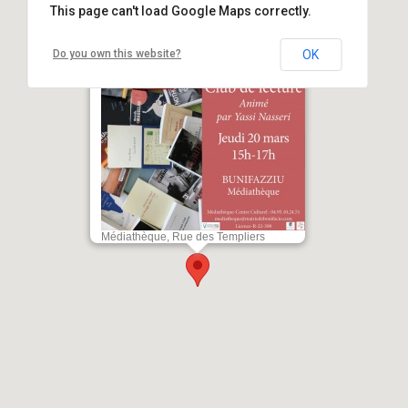
This page can't load Google Maps correctly.
Do you own this website?
OK
Club de lecture animé par Yassi
Nasseri - Médiathèque - Bunifaziu
Médiathèque, Rue des Templiers