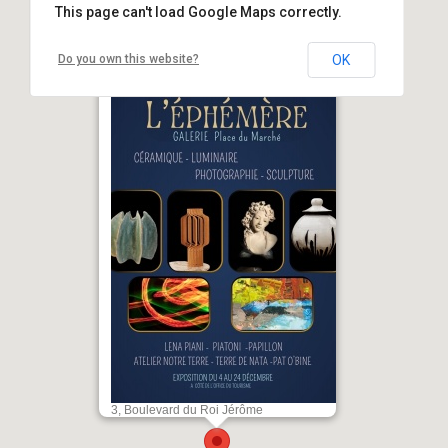
This page can't load Google Maps correctly.
Do you own this website?
OK
Exposition collective - Galerie
L’Ephémère - Aiacciu
3, Boulevard du Roi Jérôme