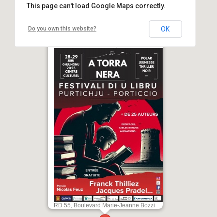
This page can't load Google Maps correctly.
Do you own this website?
OK
2ème édition du salon du livre
policier/noir/thriller : "A Torra Nera" -
Centre culturel - Purtichju
RD 55, Boulevard Marie-Jeanne Bozzi