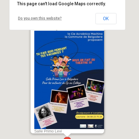
This page can't load Google Maps correctly.
Do you own this website?
OK
Stages de théatre (enfants) avec la
Cie Acrobtica Machina / Simone
Grenier - Belgudè
Salle Primo Levi