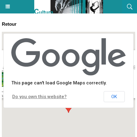
Retour
 à Bastia 2025 / Exposition Illustration Camille Louzon - Musée de B
This page can't load Google Maps correctly.
tadelle - Place du Donjon
Do you own this website?
OK