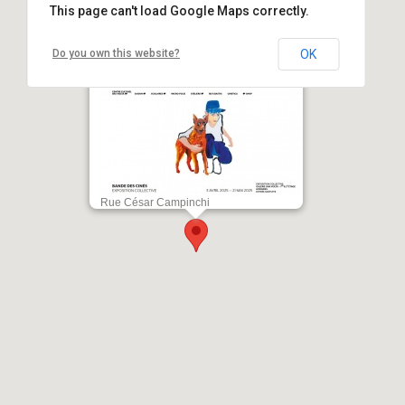
This page can't load Google Maps correctly.
Do you own this website?
OK
BD à Bastia 2025 / Exposition
collective "Bande des Cinés"-
Galerie Una Volta - Bastia
Rue César Campinchi