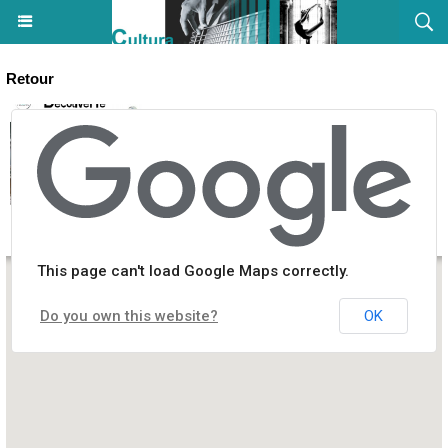
Retour
Découverte des oiseaux l'hiver - Etang de Terrenzana - Linguizzett
This page can't load Google Maps correctly.
Do you own this website?
OK